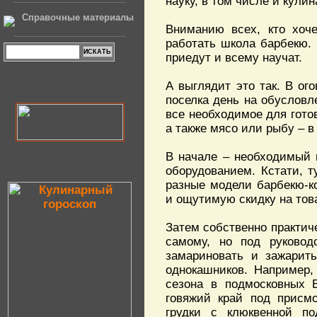
науку, в том числе и кули
Справочные материалы
Вниманию всех, кто хоче
работать школа барбекю. 
приедут и всему научат.
А выглядит это так. В ог
поселка день на обусловл
все необходимое для готов
а также мясо или рыбу – в
В начале – необходимый 
оборудованием. Кстати, т
разные модели барбекю-к
и ощутимую скидку на тов
Затем собственно практич
самому, но под руководс
замариновать и зажарить
однокашников. Например,
сезона в подмосковных В
говяжий край под присмо
грудки с клюквенной по