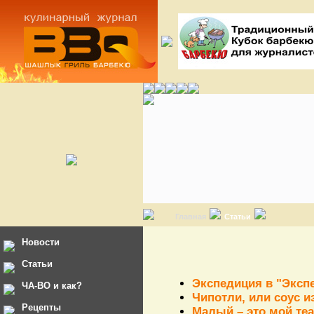
Главная
Статьи
Новости
Статьи
Экспедиция в "Эксп
ЧА-ВО и как?
Чипотли, или соус и
Рецепты
Малый – это мой те