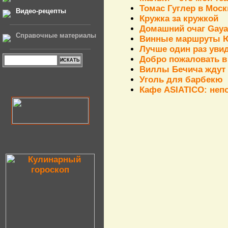
Томас Гуглер в Моск
Видео-рецепты
Кружка за кружкой
Домашний очаг Gaya
Справочные материалы
Винные маршруты 
Лучше один раз увид
Добро пожаловать в
Виллы Бечича ждут 
Уголь для барбекю
Кафе ASIATICO: неп