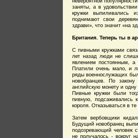
невероятной популярности 
заняты, а в удовольствии
кружки выпиливались и
поднимают свои деревян
здрави», что значит «на з
Британия. Теперь ты в а
С пивными кружками связа
лет назад люди не слишк
явлением постоянным, а 
Платили очень мало, и л
ряды военнослужащих был
новобранцев. По закону
английскую монету и одну 
Пивные кружки были тогд
пивную, подсаживались к
короля. Отказываться в те
Затем вербовщики кидал
Будущий новобранец выпив
подозревающий человек с
не получалось - вокруг н