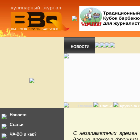
Главная
Статьи
Кружка за 
Новости
Статьи
С незапамятных времен и
ЧА-ВО и как?
давние времена французы