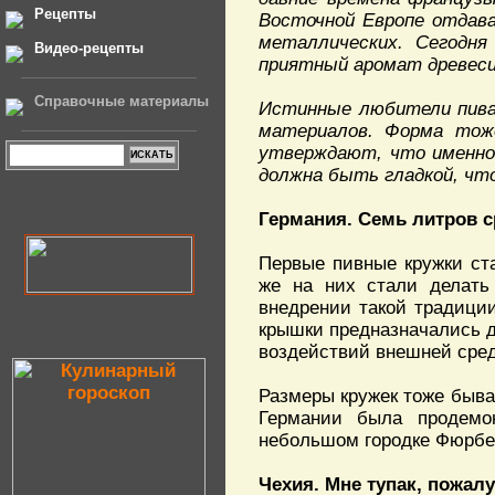
Рецепты
Восточной Европе отдава
металлических. Сегодня
Видео-рецепты
приятный аромат древеси
Справочные материалы
Истинные любители пива
материалов. Форма тоже
утверждают, что именно
должна быть гладкой, что
Германия. Семь литров с
Первые пивные кружки ста
же на них стали делать
внедрении такой традиции
крышки предназначались д
воздействий внешней сре
Размеры кружек тоже быва
Германии была продемон
небольшом городке Фюрбер
Чехия. Мне тупак, пожалу