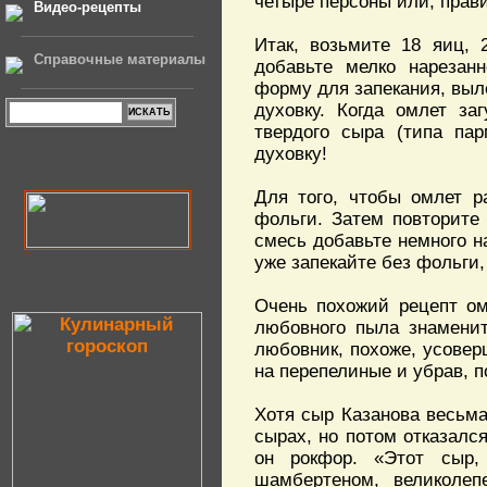
четыре персоны или, прави
Видео-рецепты
Итак, возьмите 18 яиц, 
Справочные материалы
добавьте мелко нарезан
форму для запекания, выл
духовку. Когда омлет за
твердого сыра (типа пар
духовку!
Для того, чтобы омлет р
фольги. Затем повторите
смесь добавьте немного н
уже запекайте без фольги,
Очень похожий рецепт ом
любовного пыла знамени
любовник, похоже, усовер
на перепелиные и убрав, п
Хотя сыр Казанова весьма
сырах, но потом отказалс
он рокфор. «Этот сыр,
шамбертеном, великолеп