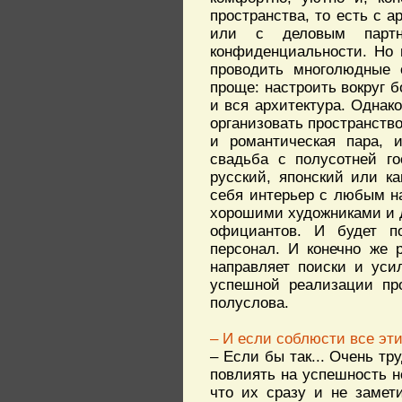
пространства, то есть с а
или с деловым партне
конфиденциальности. Но 
проводить многолюдные 
проще: настроить вокруг 
и вся архитектура. Однак
организовать пространств
и романтическая пара, 
свадьба с полусотней го
русский, японский или ка
себя интерьер с любым на
хорошими художниками и 
официантов. И будет п
персонал. И конечно же
направляет поиски и уси
успешной реализации пр
полуслова.
– И если соблюсти все эт
– Если бы так... Очень тр
повлиять на успешность н
что их сразу и не замет