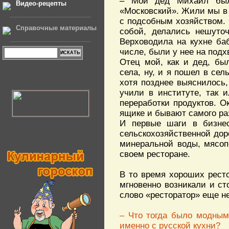
– Мой дед Михаил был 
Видео-рецепты
«Московский». Жили мы в 
с подсобным хозяйством.
Справочные материалы
собой, делались нешуточ
Верховодила на кухне ба
числе, были у нее на подх
Отец мой, как и дед, бы
села, ну, и я пошел в сел
хотя позднее выяснилось,
учили в институте, так 
переработки продуктов. О
ящике и бывают самого раз
И первые шаги в бизнес
сельскохозяйственной дор
минеральной воды, мясоп
своем ресторане.
В то время хороших рест
мгновенно возникали и ст
слово «ресторатор» еще не
– Что тогда было модным
именно с русской кухни?