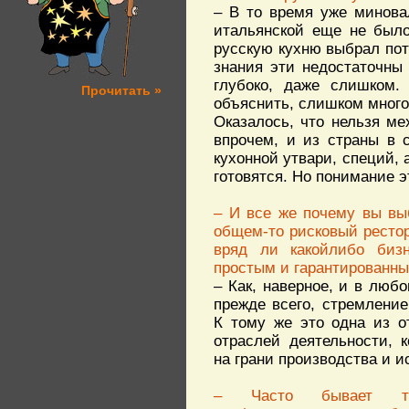
– В то время уже минова
итальянской еще не было
русскую кухню выбрал пото
знания эти недостаточны
глубоко, даже слишком.
Прочитать »
объяснить, слишком много 
Оказалось, что нельзя ме
впрочем, и из страны в 
кухонной утвари, специй, а
готовятся. Но понимание э
– И все же почему вы вы
общем-то рисковый рестор
вряд ли какойлибо биз
простым и гарантированны
– Как, наверное, и в любо
прежде всего, стремление
К тому же это одна из о
отраслей деятельности, к
на грани производства и и
– Часто бывает т