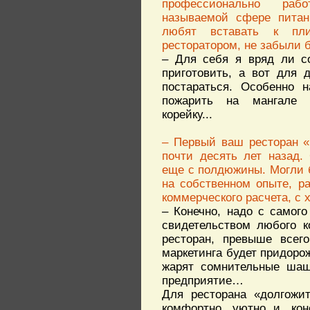
профессионально ра
называемой сфере питан
любят вставать к пл
ресторатором, не забыли 
– Для себя я вряд ли со
приготовить, а вот для д
постараться. Особенно н
пожарить на мангале 
корейку...
– Первый ваш ресторан «
почти десять лет назад.
еще с полдюжины. Могли 
на собственном опыте, ра
коммерческого расчета, с
– Конечно, надо с самого
свидетельством любого к
ресторан, превыше всег
маркетинга будет придорож
жарят сомнительные шашл
предприятие…
Для ресторана «долгожи
комфортно, уютно и, кон