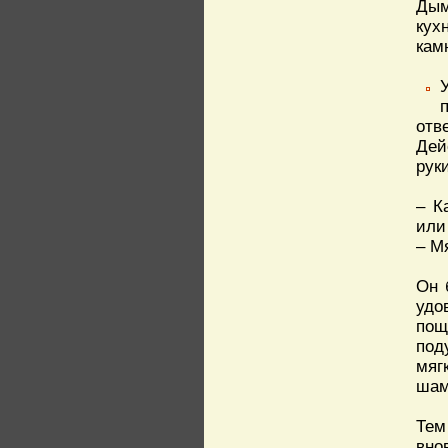
Дым
кух
кам
отв
Дей
рук
– К
или
– М
Он 
удо
пощ
под
мяг
шам
Тем
вно