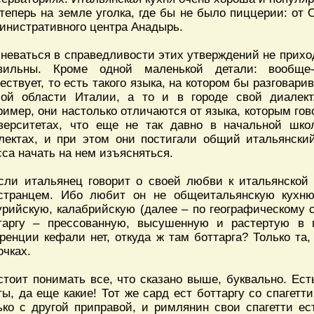
 теперь на земле уголка, где бы не было пиццерии: от 
инистративного центра Анадырь.
неваться в справедливости этих утверждений не прихо
вильны. Кроме одной маленькой детали: вообще-
ествует, то есть такого языка, на котором бы разговар
ой области Италии, а то и в городе свой диалек
ример, они настолько отличаются от языка, которым гов
верситетах, что еще не так давно в начальной шк
лектах, и при этом они постигали общий итальянский
сса начать на нем изъясняться.
сли итальянец говорит о своей любви к итальянской 
странцем. Ибо любит он не общеитальянскую кухню,
урийскую, калабрийскую (далее – по географическому 
таргу – прессованную, высушенную и растертую в 
ренции кефали нет, откуда ж там боттарга? Только та,
очках.
стоит понимать все, что сказано выше, буквально. Ес
ты, да еще какие! Тот же сард ест боттаргу со спагетт
ько с другой приправой, и римлянин свои спагетти ес