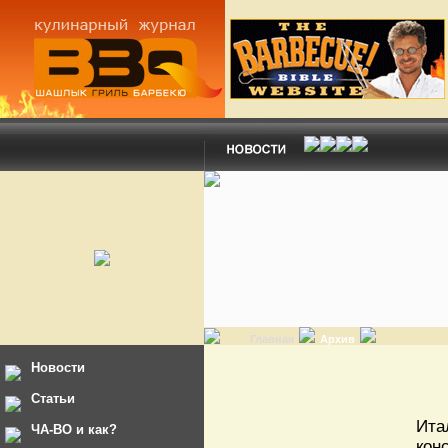
Главная
Архив
Новости
Статьи
Ита
ЧА-ВО и как?
кон