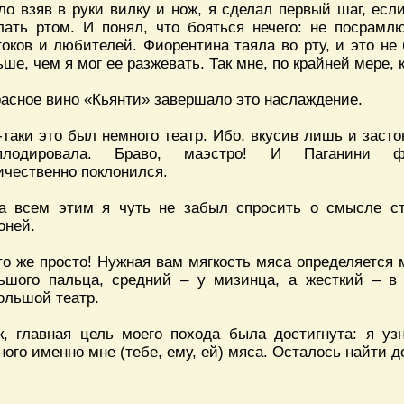
ло взяв в руки вилку и нож, я сделал первый шаг, есл
лать ртом. И понял, что бояться нечего: не посрам
токов и любителей. Фиорентина таяла во рту, и это не
ьше, чем я мог ее разжевать. Так мне, по крайней мере, 
расное вино «Кьянти» завершало это наслаждение.
-таки это был немного театр. Ибо, вкусив лишь и засто
плодировала. Браво, маэстро! И Паганини фл
ичественно поклонился.
а всем этим я чуть не забыл спросить о смысле с
оней.
то же просто! Нужная вам мягкость мяса определяется 
ьшого пальца, средний – у мизинца, а жесткий – в 
ольшой театр.
к, главная цель моего похода была достигнута: я узн
ного именно мне (тебе, ему, ей) мяса. Осталось найти 