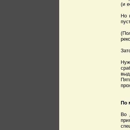
(и е
Но 
пус
(По
рек
Зат
Нуж
сра
выд
Пят
про
По 
Во 
при
спе