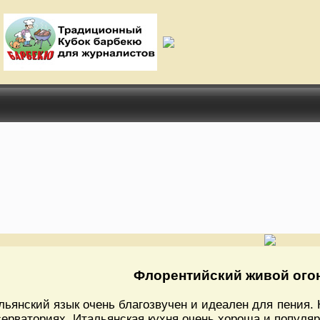
Флорентийский живой ого
льянский язык очень благозвучен и идеален для пения. 
серваториях. Итальянская кухня очень хороша и популяр