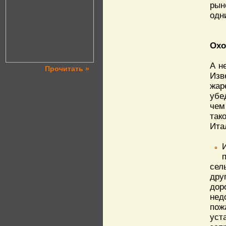
рын
одн
Охо
А н
Прочитать »
Изв
жар
убе
чем
так
Ита
сел
дру
дор
нед
пож
уст