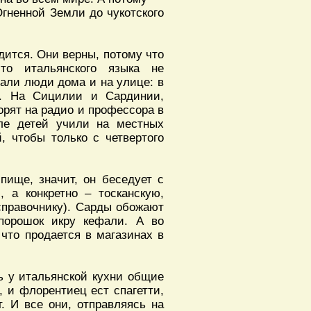
Огненной Земли до чукотского
дится. Они верны, потому что
то итальянского языка не
ивали люди дома и на улице: в
т. На Сицилии и Сардинии,
орят на радио и профессора в
оле детей учили на местных
, чтобы только с четвертого
пище, значит, он беседует с
 а конкретно – тосканскую,
справочнику). Сарды обожают
порошок икру кефали. А во
 что продается в магазинах в
ть у итальянской кухни общие
и, и флорентиец ест спагетти,
т. И все они, отправляясь на