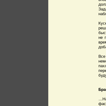
дол
Зад
наб
Кус
реш
быс
не 
вре
доб
Все
нем
пах
пер
буд
Бра
…На
фас