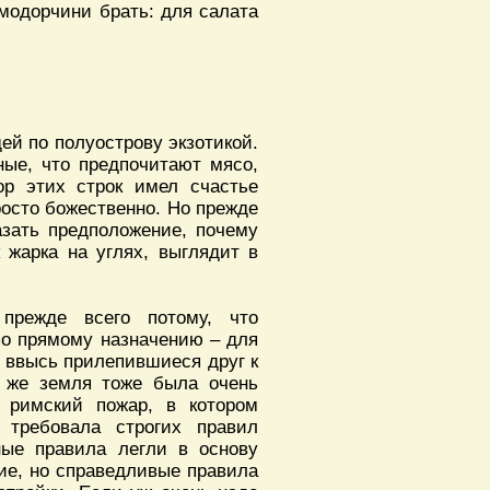
омодорчини брать: для салата
ей по полуострову экзотикой.
ные, что предпочитают мясо,
ор этих строк имел счастье
росто божественно. Но прежде
азать предположение, почему
 жарка на углях, выглядит в
прежде всего потому, что
по прямому назначению – для
и ввысь прилепившиеся друг к
х же земля тоже была очень
 римский пожар, в котором
) требовала строгих правил
ные правила легли в основу
гие, но справедливые правила