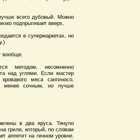
 лучше всего дубовый. Можно
резко подпрыгивает вверх.
родается в супермаркетах, но
.)
т вообще.
тся методом, несомненно
та над углями. Если мастер
кровавого мяса сангиносо.
ся менее сочным, но лучше
овлены в два яруса. Тянуло
на гриле, который, по словам
ет аппетит на генном уровне.