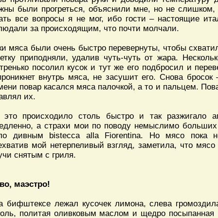
жны были прогреться, объяснили мне, но не слишком, 
ать все вопросы я не мог, ибо гости – настоящие ит
людали за происходящим, что почти молчали.
ки мяса были очень быстро перевернуты, чтобы схватил
етку приподняли, удалив чуть-чуть от жара. Нескольк
тренько посолил кусок и тут же его подбросил и перев
проникнет внутрь мяса, не засушит его. Снова бросок
мени повар касался мяса палочкой, а то и пальцем. Пова
авлял их.
 это происходило столь быстро и так разжигало ап
едленно, а страхи мои по поводу немыслимо больших 
ло дивным bistecca alla Fiorentina. Но мясо пока 
ехватив мой нетерпеливый взгляд, заметила, что мясо
учи снятым с гриля.
во, маэстро!
 бифштексе лежал кусочек лимона, слева громоздил
оль, политая оливковым маслом и щедро посыпанная 