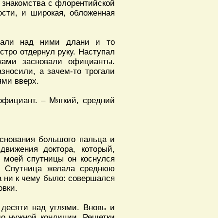
о знакомства с флорентийской
ости, и широкая, обложенная
рали над ними длани и то
стро отдернул руку. Наступал
ками засновали официанты.
зносили, а зачем-то трогали
ями вверх.
официант. – Мягкий, средний
основания большого пальца и
движения доктора, который,
У моей спутницы он коснулся
. Спутница желала среднюю
ка ни к чему было: совершался
овки.
десяти над углями. Вновь и
до нужной кондиции. Решетки