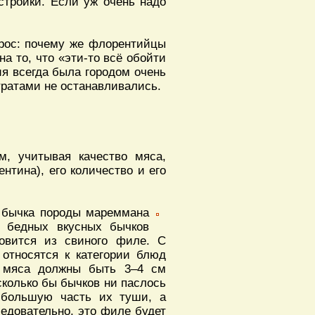
стройки. Если уж очень надо
прос: почему же флорентийцы
на то, что «эти-то всё обойти
ия всегда была городом очень
тратами не останавливались.
м, учитывая качество мяса,
ентина), его количество и его
е бычка породы мареммана
е бедных вкусных бычков
товится из свиного филе. С
 относятся к категории блюд
ки мяса должны быть 3–4 см
 сколько бы бычков ни паслось
 большую часть их туши, а
следовательно, это филе будет