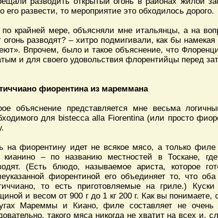
рещали разводить открытый огонь в районах жилой за
о его развести, то мероприятие это обходилось дорого.
, по крайней мере, объясняли мне итальянцы, а на во
т огонь разводят? – хитро подмигивали, как бы намекая 
еют». Впрочем, было и такое объяснение, что Флоренц
атым и для своего удовольствия флорентийцы перед за
тиччиано фиорентина из мареммана
рое объяснение представляется мне весьма логичны
бходимого для bistecca alla Fiorentina (или просто фиор
.
ь на фиорентину идет не всякое мясо, а только фил
 кианино – по названию местностей в Тоскане, гд
водят. (Есть блюдо, называемое ариста, которое го
еуказанной фиорентиной его объединяет то, что оба
тиччиано, то есть приготовляемые на гриле.) Кус
щиной и весом от 900 г до 1 кг 200 г. Как вы понимаете,
угах Мареммы и Киано, филе составляет не очень
довательно, такого мяса никогда не хватит на всех и, 