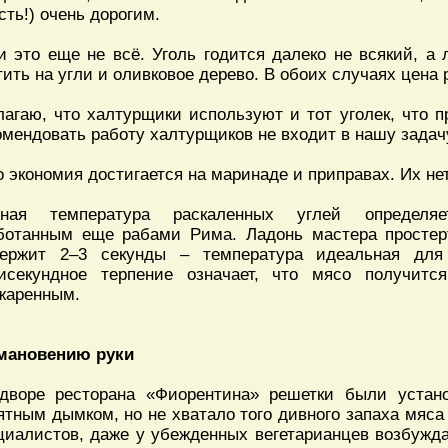
сть!) очень дорогим.
и это еще не всё. Уголь годится далеко не всякий, а
тить на угли и оливковое дерево. В обоих случаях цена 
лагаю, что халтурщики используют и тот уголек, что п
омендовать работу халтурщиков не входит в нашу задачу
о экономия достигается на маринаде и приправах. Их не
ная температура раскаленных углей определяе
ботанным еще рабами Рима. Ладонь мастера простер
ержит 2–3 секунды – температура идеальная для 
исекундное терпение означает, что мясо получит
жаренным.
мановению руки
дворе ресторана «Фиорентина» решетки были устан
ятным дымком, но не хватало того дивного запаха мяса 
циалистов, даже у убежденных вегетарианцев возбужда