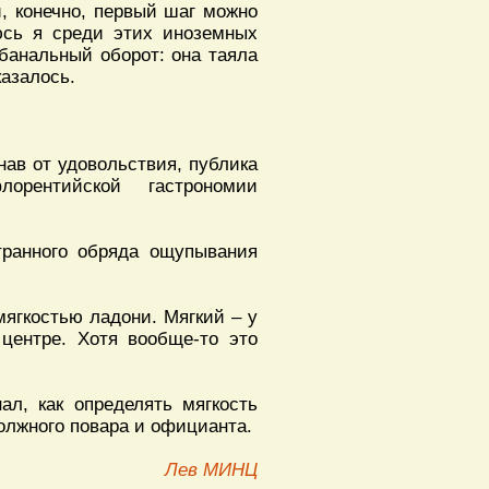
и, конечно, первый шаг можно
люсь я среди этих иноземных
 банальный оборот: она таяла
казалось.
нав от удовольствия, публика
орентийской гастрономии
транного обряда ощупывания
мягкостью ладони. Мягкий – у
центре. Хотя вообще-то это
ал, как определять мягкость
должного повара и официанта.
Лев МИНЦ