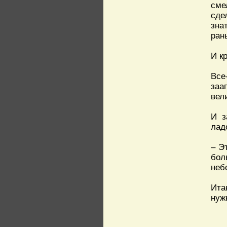
сме
сде
зна
ран
И к
Все
заа
вел
И з
лад
– Э
бол
неб
Ита
нуж