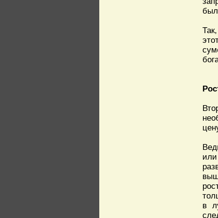
зап
был
Так
это
сум
бог
Рос
Вто
нео
цену
Вед
или
раз
выш
рос
тол
в л
сле