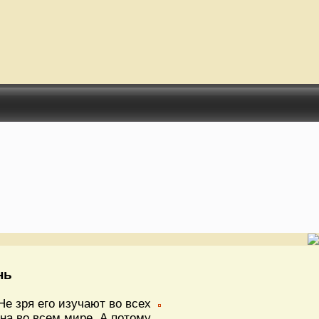
нь
Не зря его изучают во всех
на во всем мире. А потому