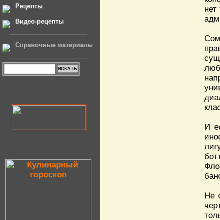
Рецепты
нет
адм
Видео-рецепты
Сом
Справочные материалы
пра
сущ
люб
нап
уни
диа
кла
И е
ино
лиг
бот
Фло
бан
Не 
чер
тол