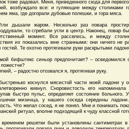
ок тоже радовал. Меня, приведенного сюда для первог
ней, возбуждало все: и гуляющие между столиками г
нем яма, где догорали дубовые полешки, и гора мяса.
Угли дышали жаром. Несколько раз повара прости
поддували, то сгребали угли в центр. Наконец, повар бы
етственный момент. Все расселись, и между столи
ствия их показались мне странными: они ничего не ра
и гостей. Те охотно протягивали руки раскрытыми ладон
акой бифштекс синьор предпочитает? – осведомился 
 пожестче?
ягкий, – радостно отозвался я, протягивая руку.
быстренько коснулся мясистой части моей ладони у 
влетворенно кивнул. Сноровистость его напоминала 
упав быстро пульс, определяет состояние больного. 
ушечки мизинца, у нашего соседа середины ладони
кость. Что желал сосед, я не понял. Мне и понимать по
анский ритуал, вполне подходящий к чуду классной гот
 временем решетки были установлены сантиметрах в 
вь протягивали повара руки и доводили температуру 