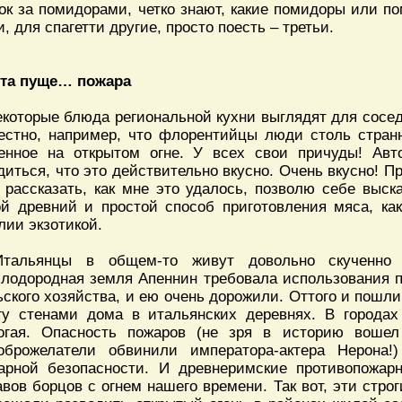
ок за помидорами, четко знают, какие помидоры или п
и, для спагетти другие, просто поесть – третьи.
та пуще… пожара
екоторые блюда региональной кухни выглядят для сосед
естно, например, что флорентийцы люди столь стран
енное на открытом огне. У всех свои причуды! Авт
диться, что это действительно вкусно. Очень вкусно! П
 рассказать, как мне это удалось, позволю себе выск
ой древний и простой способ приготовления мяса, как
лии экзотикой.
Итальянцы в общем-то живут довольно скученно 
плодородная земля Апеннин требовала использования 
ьского хозяйства, и ею очень дорожили. Оттого и пошл
гу стенами дома в итальянских деревнях. В города
огая. Опасность пожаров (не зря в историю вошел
оброжелатели обвинили императора-актера Нерона!
арной безопасности. И древнеримские противопожар
авов борцов с огнем нашего времени. Так вот, эти стро