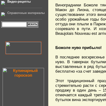
Видео-рецепты
Виноградники Божоле тян
Макон до Лиона, стоящ
Справочные материалы
существовании этого вина
особо урожайные годы боч
оттуда они плыли в Париж.
созревало в пути. И хоз
Beaujolais Nouveau est arr
Божоле нуво прибыло!
В последнее воскресенье
нуво. В тавернах бутылки
выставленных в ряд буты
бесплатно «за счет заведе
Этот традиционный праз
стремительно расти с сер
продажу в один день – 15
отмечается каждый третий
бутылок вина экспортирует