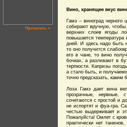
Вино, хранящее вкус вин
Гамэ – виноград черного
собирают вручную, чтобы 
Прочитать »
верхних слоев ягоды ло
повышается температура и
дней. И здесь надо быть 
то оно получится слабоок
его в чане, то вино пол
бочках, а разливают в б
терпкости. Капризы погод
а стало быть, и получаемо
точно предсказать, каким б
Лоза Гамэ дает вина вел
прозрачные, нервные,
сочетаются с простой и до
не испортят и фуа-гра. С
честью выдерживает и эт
Пожалуйста! Омлет с кровя
практически нет танинов,