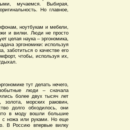
ными, мучаемся. Выбирая,
 оригинальность. Но главное,
ефонам, ноутбукам и мебели,
ожи и вилки. Люди не просто
ет целая наука – эргономика,
 задача эргономики: используя
а, заботиться о качестве его
мфорт, чтобы, используя их,
тдыхал.
ргономике тут делать нечего,
вобытные люди – сначала
вились более двух тысяч лет
 золота, морских раковин,
ство долго обходилось, они
 что в моду вошли большие
ь с ножа или руками. Но еще
ю. В Россию впервые вилку