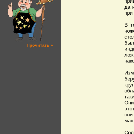
при
да 
при
В т
нож
сто
был
Прочитать »
инд
лож
нак
Изм
бер
кру
обл
так
Они
это
они
маш
Сол