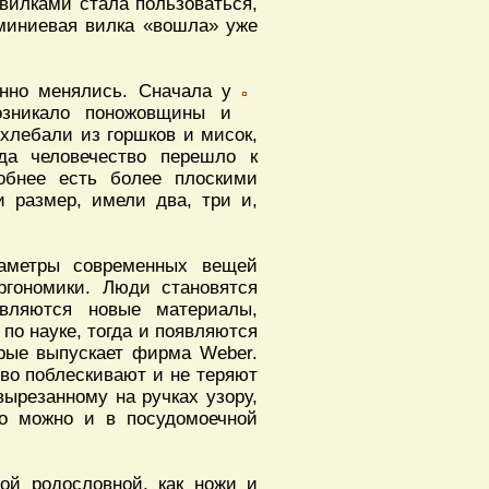
вилками стала пользоваться,
юминиевая вилка «вошла» уже
нно менялись. Сначала у
озникало поножовщины и
хлебали из горшков и мисок,
да человечество перешло к
добнее есть более плоскими
и размер, имели два, три и,
раметры современных вещей
ргономики. Люди становятся
являются новые материалы,
по науке, тогда и появляются
орые выпускает фирма Weber.
ово поблескивают и не теряют
вырезанному на ручках узору,
но можно и в посудомоечной
той родословной, как ножи и