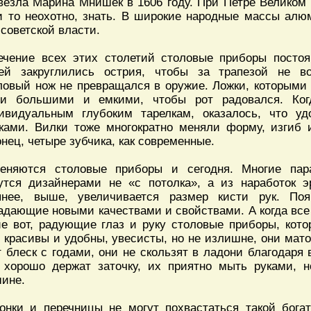
везла Марина Мнишек в 1606 году. При Петре Великом 
и то неохотно, знать. В широкие народные массы ал
 советской власти.
ечение всех этих столетий столовые приборы постоя
ей закруглились острия, чтобы за трапезой не в
ловый нож не превращался в оружие. Ложки, которыми 
и большими и емкими, чтобы рот радовался. Ког
ивидуальным глубоким тарелкам, оказалось, что у
ками. Вилки тоже многократно меняли форму, изгиб 
онец, четыре зубчика, как современные.
еняются столовые приборы и сегодня. Многие па
утся дизайнерами не «с потолка», а из наработок э
пнее, выше, увеличивается размер кисти рук. По
адающие новыми качествами и свойствами. А когда все 
ие вот, радующие глаз и руку столовые приборы, кот
 красивы и удобны, увесисты, но не излишне, они мат
т блеск с годами, они не скользят в ладони благодаря 
 хорошо держат заточку, их приятно мыть руками, 
ине.
онки и перечницы не могут похвастаться такой бога