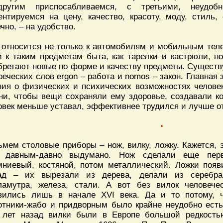
ругим приспосабливаемся, с третьими, неудоб
ентируемся на цену, качество, красоту, моду, стиль,
чно, – на удобство.
 относится не только к автомобилям и мобильным тел
и к таким предметам быта, как тарелки и кастрюли, н
бретают новые по форме и качеству предметы. Существу
греческих слов ergon – работа и nomos – закон. Главная
ния о физических и психических возможностях человек
ни, чтобы вещи сохраняли ему здоровье, создавали ко
овек меньше уставал, эффективнее трудился и лучше о
ьмем столовые приборы – нож, вилку, ложку. Кажется, э
 давным-давно выдумано. Нож сделали еще пер
мниевый, костяной, потом металлический. Ложки поя
ад – их вырезали из дерева, делали из серебра,
ламутра, железа, стали. А вот без вилок человече
вились лишь в начале XVI века. Да и то потому,
отники-жабо и придворным было крайне неудобно ест
 лет назад вилки были в Европе большой редкость