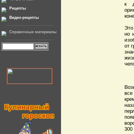
к д
Рецепты
ори
коне
Видео-рецепты
Это
Справочные материалы
но 
изо
от 
зна
жиз
чел
Воз
все
кре
наз
пер
поя
вор
300