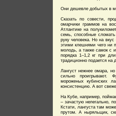
Они дешевле добытых в мо
Сказать по совести, пр
омарчики граммов на во
Атлантике на полукиломе
семь, способные сломать
руку человека. Но на вкус
этими клешнями чего ни п
молодь, а также самок с 
порядка 1–1,2 кг при дл
традиционно подается на 
Лангуст нежнее омара, но
сильно проигрывают. Ф
мороженых кубинских ла
консистенцию. А вот свеж
На Кубе, например, пойма
– зачастую нелегально, п
Кстати, лангуста там мож
прутом. А ныряльщик, ск