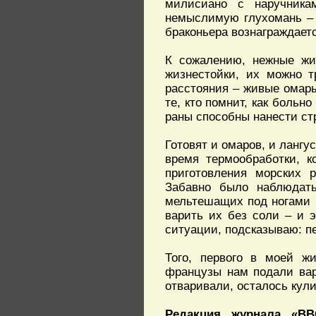
милисиано с наручника
немыслимую глухомань – 
браконьера вознаграждае
К сожалению, нежные жи
жизнестойки, их можно т
расстояния – живые омары
те, кто помнит, как больн
раны способны нанести ст
Готовят и омаров, и лангу
время термообработки, к
приготовления морских 
Забавно было наблюдать
мельтешащих под ногами кр
варить их без соли – и э
ситуации, подсказываю: п
Того, первого в моей жи
французы нам подали вар
отваривали, осталось кул
Редакция журнала «BB