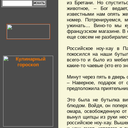
из Бретани. Но спуститьс
животное, – Бог ведае
известными нам опять же
номер. Потренируемся, м
ужинать… Вино-то мы ку
французском магазине. В 
еще совсем не разбиралис
Российское ноу-хау в П
покосился на наши бутыл
всего-то и было из мебел
какие-то чаевые (кто его з
Минут через пять в дверь 
– Наверное, подарок от 
предположила приятельница
Это была не бутылка ви
блюдом. Войдя, он поперх
омара, освобожденную от
вынул щипцы из руки несч
российское ноу-хау. Выше