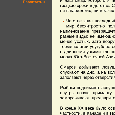
и наш омар, которого я п
Прочитать »
грецкие орехи в детстве. 
ни в парижских, ни в каки
Чего не знал последни
мир бесхитростно пол
наименование превращает
разные виды: не имеющих
менее усатых, зато воо
терминологии усугубляетс
с длинными узкими клешн
морях Юго-Восточной Ази
Омаров добывают ловушк
опускают на дно, а на во
заползают через отверстия
Рыбаки поднимают ловушки
внутрь новую приманку,
замораживают, предварите
В конце ХХ века было ос
частности, в Канаде и в Н