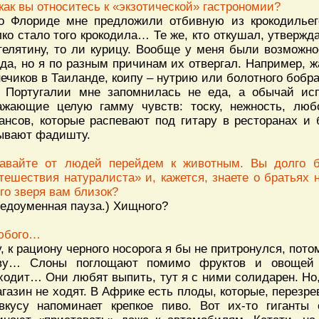
 как вы относитесь к «экзотической» гастрономии?
о Флориде мне предложили отбивную из крокодильего
ко стало того крокодила… Те же, кто откушал, утвержд
телятину, то ли курицу. Вообще у меня были возможно
да, но я по разным причинам их отвергал. Например, ж
нечиков в Таиланде, коипу – нутрию или болотного бобра
 Португалии мне запомнилась не еда, а обычай ис
ажающие целую гамму чувств: тоску, нежность, любо
ансов, которые распевают под гитару в ресторанах и 
ывают фадишту.
авайте от людей перейдем к животным. Вы долго 
тешествия натуралиста» и, кажется, знаете о братья
ого зверя вам близок?
Недоуменная пауза.) Хищного?
юбого…
у, к рациону черного носорога я бы не притронулся, пото
ву… Слоны поглощают помимо фруктов и овощей 
ходит… Они любят выпить, тут я с ними солидарен. Но,
агазин не ходят. В Африке есть плоды, которые, перезре
вкусу напоминает крепкое пиво. Вот их-то гиганты