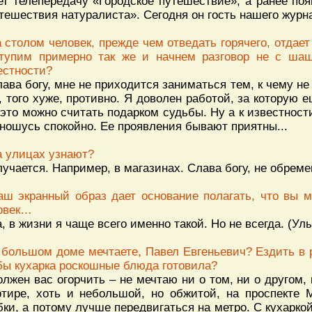
ет телепередачу «Городское путешествие», а ранее по
тешествия натуралиста». Сегодня он гость нашего журн
а столом человек, прежде чем отведать горячего, отдае
тупим примерно так же и начнем разговор не с шаш
естности?
лава богу, мне не приходится заниматься тем, к чему н
, того хуже, противно. Я доволен работой, за которую 
 это можно считать подарком судьбы. Ну а к известно
тношусь спокойно. Ее проявления бывают приятны...
а улицах узнают?
лучается. Например, в магазинах. Слава богу, не обрем
аш экранный образ дает основание полагать, что вы
овек…
а, в жизни я чаще всего именно такой. Но не всегда. (Ул
 большом доме мечтаете, Павел Евгеньевич? Ездить в
бы кухарка роскошные блюда готовила?
олжен вас огорчить – не мечтаю ни о том, ни о другом,
ртире, хоть и небольшой, но обжитой, на проспекте 
бки, а потому лучше передвигаться на метро. С кухарко