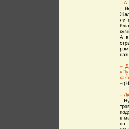
– А
– В
Жал
ли 
блю
куз
А в
отр
ром
наз
– Д
«Пу
как
– (
– Л
– Н
тра
под
в м
по 