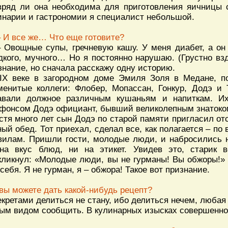
вряд ли она необходима для приготовления яичницы 
инарии и гастрономии я специалист небольшой.
– И все же… Что еще готовите?
– Овощные супы, гречневую кашу. У меня диабет, а он 
дкого, мучного… Но я постоянно нарушаю. (Грустно вз
знание, но сначала расскажу одну историю.
IX веке в загородном доме Эмиля Золя в Медане, п
менитые коллеги: Флобер, Мопассан, Гонкур, Додэ и 
авали должное различным кушаньям и напиткам. И
фонсом Додэ официант, бывший великолепным знатоком
стя много лет сын Додэ по старой памяти пригласил от
ный обед. Тот приехал, сделал все, как полагается – п
вилам. Пришли гости, молодые люди, и набросились 
на вкус блюд, ни на этикет. Увидев это, старик 
кликнул: «Молодые люди, вы не гурманы! Вы обжоры!» 
 себя. Я не гурман, я – обжора! Такое вот признание.
 вы можете дать какой-нибудь рецепт?
екретами делиться не стану, ибо делиться нечем, любая х
ым видом сообщить. В кулинарных изысках совершенно