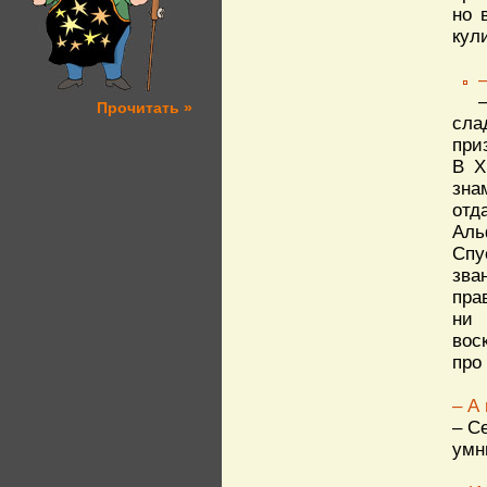
но 
кул
Прочитать »
сла
при
В X
зна
отд
Аль
Спу
зва
пра
ни 
вос
про
– А
– С
умн