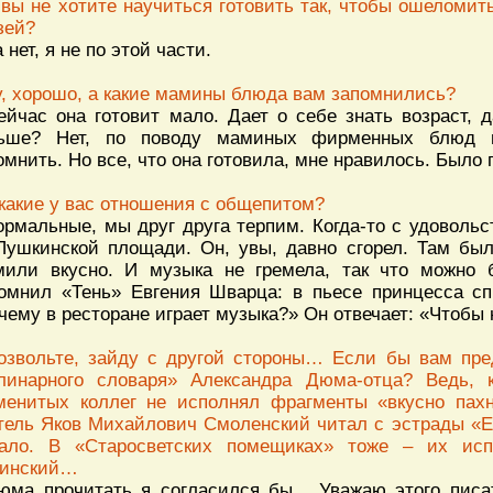
 вы не хотите научиться готовить так, чтобы ошеломи
зей?
 нет, я не по этой части.
у, хорошо, а какие мамины блюда вам запомнились?
ейчас она готовит мало. Дает о себе знать возраст, 
ьше? Нет, по поводу маминых фирменных блюд ни
омнить. Но все, что она готовила, мне нравилось. Было 
 какие у вас отношения с общепитом?
ормальные, мы друг друга терпим. Когда-то с удоволь
Пушкинской площади. Он, увы, давно сгорел. Там был
мили вкусно. И музыка не гремела, так что можно
омнил «Тень» Евгения Шварца: в пьесе принцесса сп
чему в ресторане играет музыка?» Он отвечает: «Чтобы 
озвольте, зайду с другой стороны… Если бы вам пре
линарного словаря» Александра Дюма-отца? Ведь, 
менитых коллег не исполнял фрагменты «вкусно па
тель Яков Михайлович Смоленский читал с эстрады «Ев
ало. В «Старосветских помещиках» тоже – их ис
инский…
юма прочитать я согласился бы... Уважаю этого писа