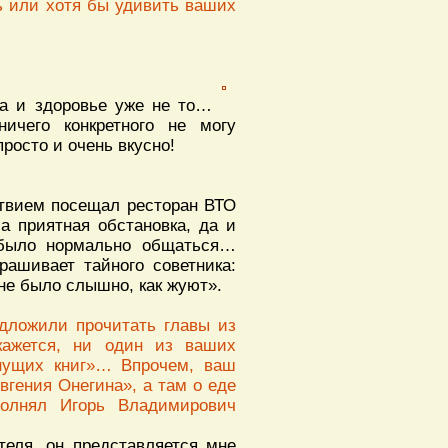
ть или хотя бы удивить ваших
да и здоровье уже не то…
чего конкретного не могу
просто и очень вкусно!
ствием посещал ресторан ВТО
а приятная обстановка, да и
 было нормально общаться…
рашивает тайного советника:
не было слышно, как жуют».
дложили прочитать главы из
кажется, ни один из ваших
хнущих книг»… Впрочем, ваш
гения Онегина», а там о еде
полнял Игорь Владимирович
теля, он представляется мне