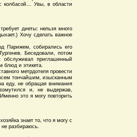
с колбасой… Увы, в области
требует диеты: нельзя много
дыхает.) Хочу сделать важное
од Парижем, собирались его
Тургенев. Беседовали, потом
х обслуживал приглашенный
 блюд и этикета.
ставного метрдотеля провести
о всем тончайшим, изысканным
на еду, не обращая внимания
возмутился и, не выдержав,
Именно это я могу повторить
озяйка знает то, что я могу с
 не разбираюсь.