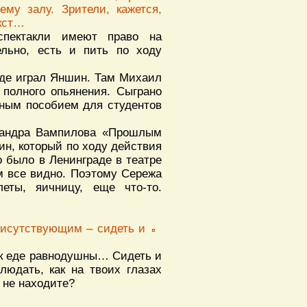
му залу. Зрители, кажется,
екст…
 спектакли имеют право на
ельно, есть и пить по ходу
 где играл Яншин. Там Михаил
полного опьянения. Сыграно
бным пособием для студентов
ксандра Вампилова «Прошлым
ин, который по ходу действия
о было в Ленинграде в театре
м все видно. Поэтому Сережа
леты, яичницу, еще что-то.
рисутствующим – сидеть и
е к еде равнодушны… Сидеть и
блюдать, как на твоих глазах
 не находите?