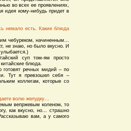
знью во всех ее проявлениях,
кая идея кому-нибудь придет в
сь немало есть. Какие блюда
ячим чебуреком, начиненным…
, не знаю, но было вкусно. И
 улыбается.)
тайский суп том-ям просто
 китайские блюда.
о готовят речных мидий – по
и. Тут я превзошел себя –
ольким коллегам, которые со
 даете волю желудку…
аемым вепржевым коленом, то
огу, как вкусно, но… страшно
Рассказываю вам, а у самого