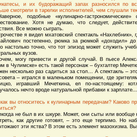
икатесы, и их будоражащий запах разносился по все
ьше смотрели в тарелки исполнителей, чем слушали т
аверное, подобные «кулинарно-гастрономические»
ествование. Хотя не думаю, что следует, действит
ствия. Все можно сыграть.
трочестве я видел мхатовский спектакль «Нахлебник»,
айлович постепенно, рюмка за рюмкой «доходил» до 
о настолько точно, что тот эпизод может служить уче
тральных вузов.
очем, могу привести и другой случай. В пьесе Але
ом в Чулимске» есть такой персонаж – бухгалтер Мечетк
жен несколько раз садиться за стол… А спектакль – эт
совета – игрался в маленьком помещении, где зрителя
ицко, игравший Мечеткина, ел по-настоящему: кот
учалось нечто вроде натуральной прибавки к зарплате...
 как вы относитесь к кулинарным передачам? Каково п
иться?
икогда не был в их шкуре. Может, они сыты или вообщ
треть, как другие готовят, – это еще терпимо. Но на
чтожают эти яства? В этом есть элемент мазохизма. Вы