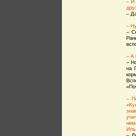
– И
дру
– Да
– Н
– С
Ран
всп
– А
– Н
на 
кор
Всп
«По
– П
«Ку
зна
учи
нем
Иль
– Д