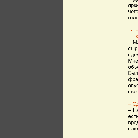
ярк
чег
гол
– М
сыр
сде
Мне
объ
Был
фра
опу
сво
– С
– Н
ест
вре
слю