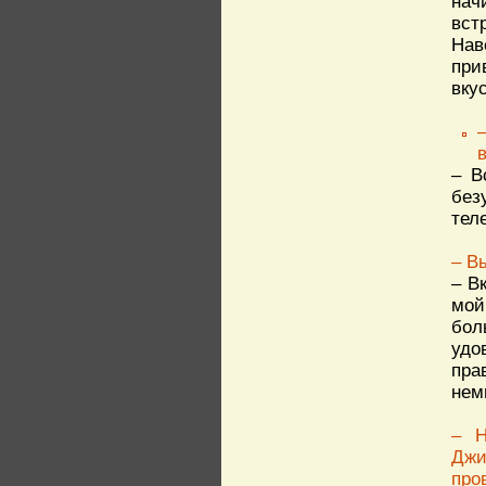
нач
вст
Нав
при
вку
– В
без
тел
– В
– В
мой
бол
удо
пра
нем
– Н
Джи
про