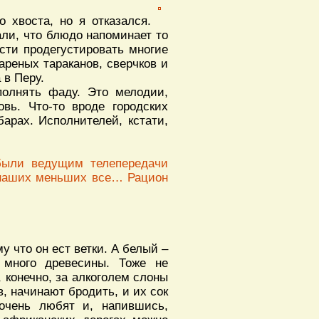
 хвоста, но я отказался.
али, что блюдо напоминает то
сти продегустировать многие
ареных тараканов, сверчков и
 в Перу.
полнять фаду. Это мелодии,
вь. Что-то вроде городских
барах. Исполнителей, кстати,
были ведущим телепередачи
х наших меньших все… Рацион
му что он ест ветки. А белый –
много древесины. Тоже не
 конечно, за алкоголем слоны
в, начинают бродить, и их сок
 очень любят и, напившись,