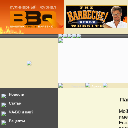
Главная
Архив
Новости
Па
Статьи
Мой
ЧА-ВО и как?
име
Рецепты
Евг