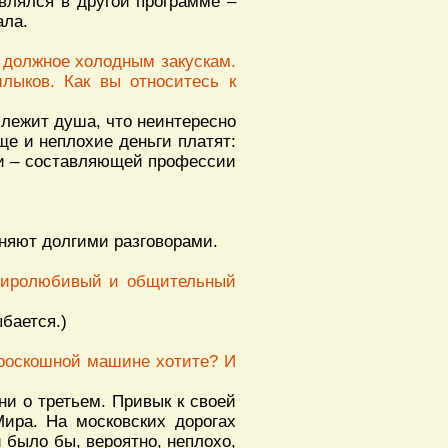
являлся в другой программе –
ала.
т должное холодным закускам.
лыков. Как вы относитесь к
е лежит душа, что неинтересно
еще и неплохие деньги платят:
сти – составляющей профессии
еняют долгими разговорами.
 миролюбивый и общительный
ыбается.)
 роскошной машине хотите? И
 ни о третьем. Привык к своей
Мира. На московских дорогах
й было бы, вероятно, неплохо,