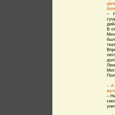
дел
бол
– Н
сущ
дей
В о
Мих
был
теа
Впр
лет
дол
Лен
Миг
Пол
– А
муч
– Н
смо
уни