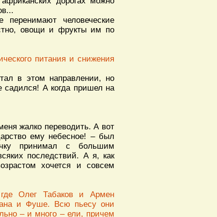
 африканских дорогах можно
в...
е перенимают человеческие
стно, овощи и фрукты им по
ического питания и снижения
тал в этом направлении, но
е садился! А когда пришел на
 меня жалко переводить. А вот
арство ему небесное! – был
очку принимал с большим
сяких последствий. А я, как
озрастом хочется и совсем
 где Олег Табаков и Армен
рана и Фуше. Всю пьесу они
льно – и много – ели, причем