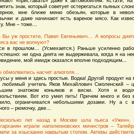
инают «приставать» даже к автомобилям. Кстати, на
ретить знак, который советует остерегаться пьяных слоно
ерное, мне ближе меню обезьян, которые в невол
вычки и даже начинают есть вареное мясо. Как изве
су. Мне – тоже…
– Вы уж простите, Павел Евгеньевич… А вопросы диет
веса вас не волнуют?
се в прошлом… (Усмехается.) Раньше усиленно рабо
успешно: ни одна диета не выдерживала, когда я на не
евидение, мой имидж оказался вполне подходящим...
ы обмолвились насчет алкоголя…
кусы у меня и здесь простые. Водка! Другой продукт на
 любимый учитель Яков Михайлович Смоленский – ц
ьшим знатоком коньяков и виски. Хотя и вод
вольствием. Вот кто умел пить! Причем много и без в
вило, ограничивался небольшими дозами. Ну а с в
ного – рюмочку, две…
есколько лет назад в Москве шла пьеса «Ужин»,
гарханян играли наполеоновских министров – Талей
вели за изысканно накрытым столом. Актеры действите