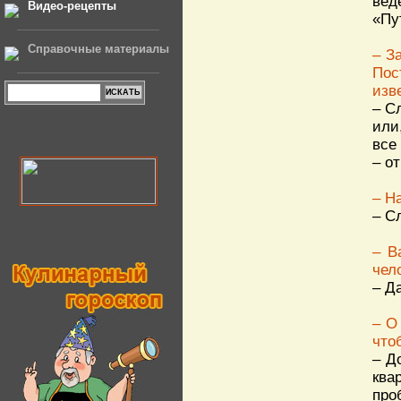
вед
Видео-рецепты
«Пу
Справочные материалы
– З
Пос
изв
– С
или
все
– о
– Н
– С
– В
чел
– Д
– О
что
– Д
ква
про