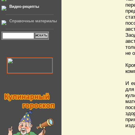
пер
Видео-рецепты
пре
ста
Справочные материалы
пос
авс
Зао
авс
тол
не 
Кро
ком
И е
для
кул
мат
пос
здо
при
изд