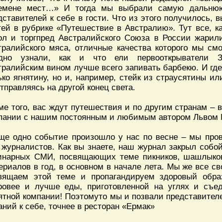
емене мест…» И тогда мы выбрали самую дальню
дставителей к себе в гости. Что из этого получилось, 
тей в рубрике «Путешествие в Австралию». Тут все, ка
ол и торгпред Австралийского Союза в России жарил
тралийского мяса, отличные качества которого мы смо
дно узнали, как и что ели первооткрыватели Зе
тралийским вином лучше всего запивать барбекю. И где 
ько ягнятину, но и, например, стейк из страусятины ил
отправляясь на другой конец света.
ме того, вас ждут путешествия и по другим странам –
пании с нашим постоянным и любимым автором Львом
ще одно событие произошло у нас по весне – мы про
 журналистов. Как вы знаете, наш журнал закрыл собо
инарных СМИ, посвящающих теме пикников, шашлыко
ериалов в год, в основном в начале лета. Мы же все св
вящаем этой теме и пропагандируем здоровый обра
ровее и лучше еды, приготовленной на углях и съе
ятной компании! Поэтомуто мы и позвали представителе
аний к себе, точнее в ресторан «Ермак»