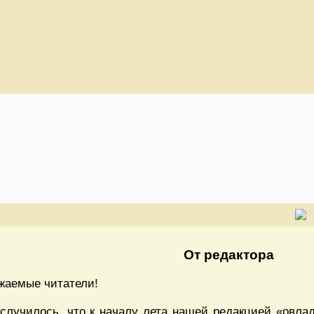
От редактора
жаемые читатели!
 случилось, что к началу лета нашей редакцией «овлад