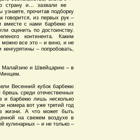
ю страну и… зазвали ее
вы узнаете, прочитав подборку
к говорится, из первых рук –
и вместе с нами барбекю из
гли оценить по достоинству.
леного континента. Каким
можно все это – и вино, и не
и кенгурятины – попробовать,
 в Малайзию и Швейцарию – в
 Минцем.
вели Весенний кубок барбекю
й брешь среди отечественных
в и барбекю лишь несколько
ои номера вот уже третий год
з жизни. А что может быть
денной на свежем воздухе в
й кулинарных – и не только –