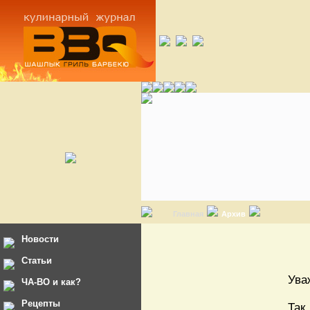
Главная
Архив
Новости
Статьи
Ува
ЧА-ВО и как?
Рецепты
Так