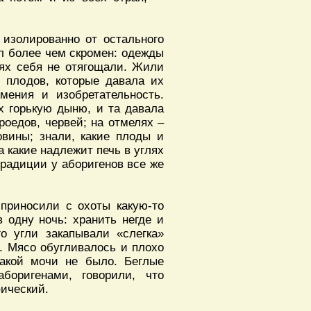
 изолированно от остального
л более чем скромен: одежды
иях себя не отягощали. Жили
 плодов, которые давала их
мения и изобретательность.
 горькую дыню, и та давала
роедов, червей; на отмелях –
вины; знали, какие плоды и
а какие надлежит печь в углях
 традиции у аборигенов все же
 приносили с охоты какую-то
в одну ночь: хранить негде и
го угли закапывали «слегка»
а. Мясо обугливалось и плохо
какой мочи не было. Беглые
боригенами, говорили, что
фический.