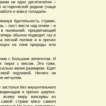
аном не одно десятилетие –
 исторической родине (чаще
работе и вовсе голодали.
бманув бдительность стражи,
ь – лист жести над огнем – и
и в нынешней, процветающей
теперь обычно подводят газ и
а лесной поляне и в прочих
хающих на лоне природы или
ричем с большим аппетитом. И
: пирог с мясом. Это тоже,
 сильно велик размером. Едят
ховой подливой. Ничего не
е кетчупом.
е застолья без внушительного
 маринадов и прочих цирлих-
о всему миру консервы из
в самой стране мясо самого