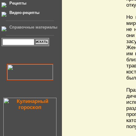
Рецепты
отк
Видео-рецепты
Но 
мир
Справочные материалы
не 
они
зас
Жен
им 
бли
тра
кос
был
Пра
дич
исп
раз
про
кат
пол