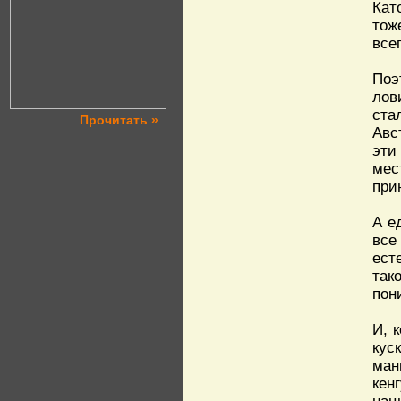
Кат
тож
все
Поэ
лов
ста
Прочитать »
Авс
эти
мес
при
А е
все
ест
так
пон
И, 
кус
ман
кен