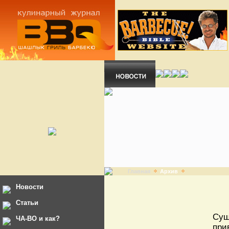
Главная
Архив
Новости
Статьи
Сущ
ЧА-ВО и как?
при