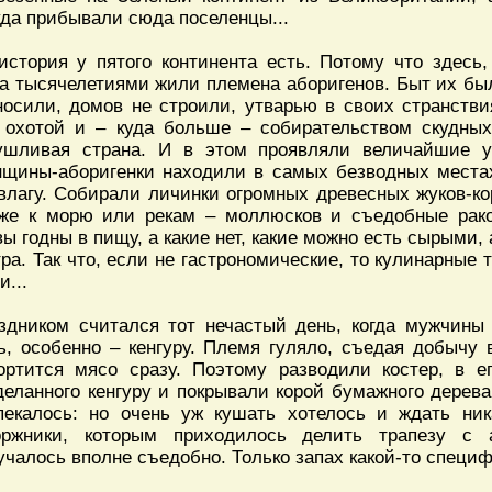
уда прибывали сюда поселенцы...
история у пятого континента есть. Потому что здесь,
а тысячелетиями жили племена аборигенов. Быт их бы
носили, домов не строили, утварью в своих странств
 охотой и – куда больше – собирательством скудных
ушливая страна. И в этом проявляли величайшие у
щины-аборигенки находили в самых безводных местах
влагу. Собирали личинки огромных древесных жуков-ко
же к морю или рекам – моллюсков и съедобные рако
вы годны в пищу, а какие нет, какие можно есть сырыми, 
тра. Так что, если не гастрономические, то кулинарные
и...
здником считался тот нечастый день, когда мужчины
ь, особенно – кенгуру. Племя гуляло, съедая добычу 
ортится мясо сразу. Поэтому разводили костер, в е
деланного кенгуру и покрывали корой бумажного дерев
пекалось: но очень уж кушать хотелось и ждать ни
оржники, которым приходилось делить трапезу с а
учалось вполне съедобно. Только запах какой-то специ