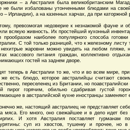
оржники – а Австралия была великобританским Магад
е не были избалованы утонченными блюдами на своей
го – Ирландии), а на казенных харчах, да при каторжной 
тому, превозмогая недоверие к незнакомой фауне и о
или всякую живность. Их простейший кухонный инвентар
л прообразом наиболее популярного способа готовк
тралии. С той только разницей, что к железному листу 
 нехитрые жаровни можно увидеть на любом пляже, н
тах массового питания граждан, коллективно отды
нимающих гостей на заднем дворе.
дят теперь в Австралии то же, что и во всем мире, п
 же есть блюдо, которое австралийцы считают своим
ественно, переселенец из Британии, но поавстралийски
ой пирог горячим, обильно сдабривая густой горо
имающие в австралийской кухне иностранцы заменяют е
конечно же, настоящий австралиец не представляет себ
ка мяса. Его много, оно свежайшее и в дело идет без
ирлих. И хотя Австралия поставляет гурманам п
гурятины: суп из хвостов, тушенку и прочее, но 