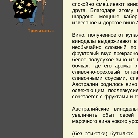
спокойно смешивают виног
друга. Благодаря этому
шардоне, мощные кабер
известное и дорогое вино 
Прочитать »
Вино, полученное от купаж
виноделы выдерживают в 
необычайно сложный по 
фруктовый вкус прекрасно
белое полусухое вино из 
бочках, где его аромат 
сливочно-ореховый отт
сливочными соусами, спа
Австралии родилось вино
освежающим послевкуси
сочетается с фруктами и г
Австралийские винодел
увеличить сбыт своей 
марочного вина нового уро
(без этикетки) бутылках