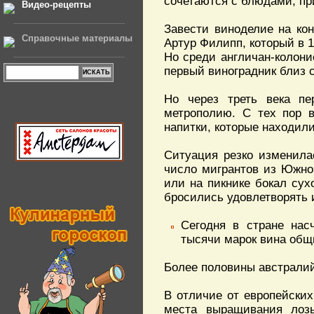
сочетаются с блюдами, пр
Видео-рецепты
Завести виноделие на ко
Справочные материалы
Артур Филипп, который в 
Но среди англичан-колони
первый виноградник близ с
Но через треть века пе
метрополию. С тех пор в
напитки, которые находил
Ситуация резко изменилас
число мигрантов из Южно
или на пикнике бокал сух
бросились удовлетворять 
Сегодня в стране нас
тысячи марок вина общ
Более половины австралийс
В отличие от европейских
места выращивания лозы