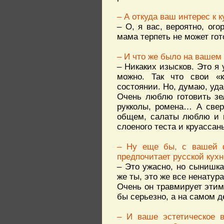
– А откуда ваш интерес к 
– О, я вас, вероятно, ог
мама терпеть не может гот
– И что же было на вашем
– Никаких изысков. Это я 
можно. Так что свои «
состоянии. Но, думаю, уда
Очень люблю готовить зе
рукколы, ромена… А свер
общем, салаты люблю и г
слоеного теста и круасса
– Ну еще бы, с вашей 
предпочитает русской кух
– Это ужасно, но сынишк
же ты, это же все ненатур
Очень он травмирует этим
бы серьезно, а на самом 
– И ваше эстетическое в