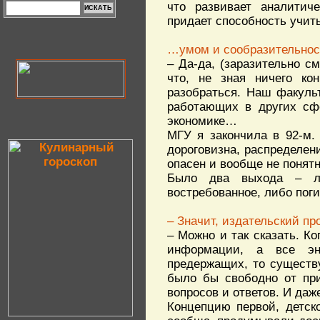
что развивает аналитич
придает способность учит
…умом и сообразительно
– Да-да, (заразительно с
что, не зная ничего ко
разобраться. Наш факульт
работающих в других сф
экономике…
МГУ я закончила в 92-м.
дороговизна, распределен
опасен и вообще не понятн
Было два выхода – ли
востребованное, либо поги
– Значит, издательский п
– Можно и так сказать. К
информации, а все эн
предержащих, то существу
было бы свободно от при
вопросов и ответов. И даже
Концепцию первой, детск