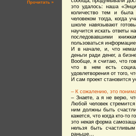
сообща, продумывали доско
Прочитать »
это удалось: наша «Энц
количество тем и была 
человеком тогда, когда у
школе навязывают готовы
научится искать ответы н
последовавшими книжка
пользоваться информацией
И в начале, и, что нема
деньги ради денег, а биз
Вообще, я считаю, что го
что в нем есть социал
удовлетворения от того, ч
И сам проект становится у
– К сожалению, это поним
– Знаете, а я не верю, 
Любой человек стремится
ним должны быть счастли
кажется, что когда кто-то 
это некая форма самозащи
нельзя быть счастливым 
раньше…