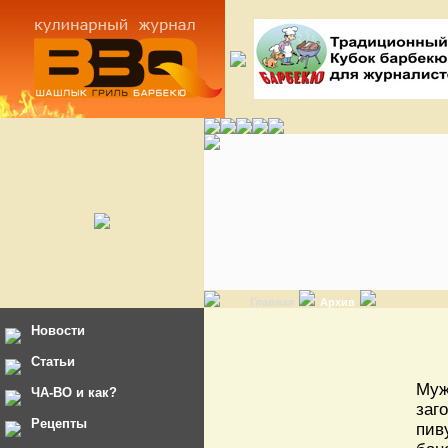
Главная
Архив
Новости
Статьи
Муж
ЧА-ВО и как?
заг
Рецепты
пив