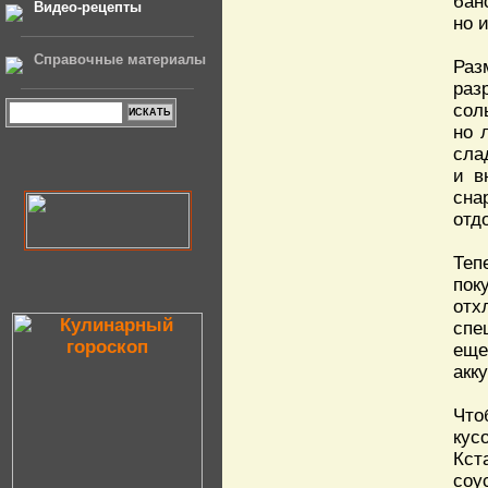
бан
Видео-рецепты
но 
Справочные материалы
Раз
раз
сол
но 
сла
и в
сна
отд
Теп
пок
отх
спе
еще
акк
Что
кус
Кст
соу