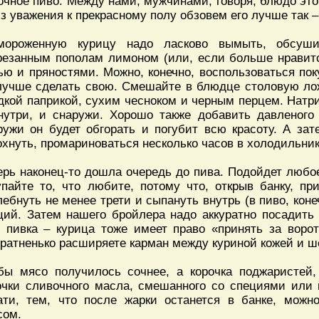
очное пиво. Между нами, мужчинами, говоря, блюдо это
из уважения к прекрасному полу обзовем его лучше так 
мороженную курицу надо ласково вымыть, обсуши
резанным пополам лимоном (или, если больше нравитс
ью и пряностями. Можно, конечно, воспользоваться по
лучше сделать свою. Смешайте в блюдце столовую ло
дкой паприкой, сухим чесноком и черным перцем. Натр
нутри, и снаружи. Хорошо также добавить давленого 
ружи он будет обгорать и погубит всю красоту. А зат
охнуть, промариноваться несколько часов в холодильник
ерь наконец-то дошла очередь до пива. Подойдет любое
упайте то, что любите, потому что, открыв банку, п
лебнуть не менее трети и сыпануть внутрь (в пиво, коне
ций. Затем нашего бройлера надо аккуратно посадить 
 пивка – курица тоже имеет право «принять за воро
уратненько расширяете карман между куриной кожей и ше
бы мясо получилось сочнее, а корочка поджаристей,
очки сливочного масла, смешанного со специями или
ати, тем, что после жарки останется в банке, можн
сом.