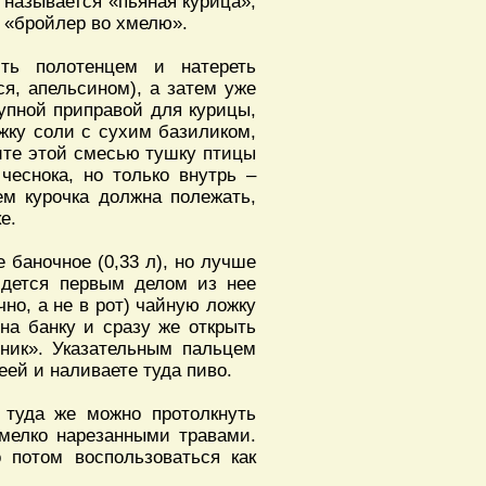
 называется «пьяная курица»,
– «бройлер во хмелю».
ть полотенцем и натереть
я, апельсином), а затем уже
купной приправой для курицы,
жку соли с сухим базиликом,
ите этой смесью тушку птицы
чеснока, но только внутрь –
ем курочка должна полежать,
е.
 баночное (0,33 л), но лучше
ридется первым делом из нее
чно, а не в рот) чайную ложку
на банку и сразу же открыть
тник». Указательным пальцем
ей и наливаете туда пиво.
 туда же можно протолкнуть
 мелко нарезанными травами.
о потом воспользоваться как