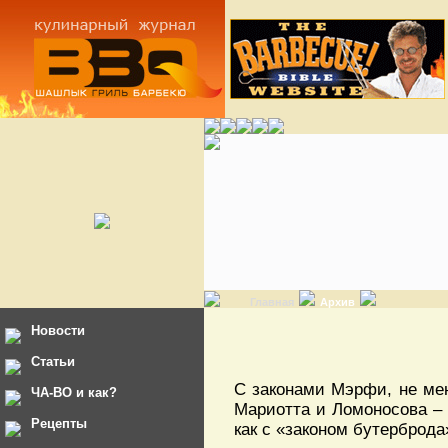
Главная
Архив
Новости
Статьи
С законами Мэрфи, не ме
ЧА-ВО и как?
Мариотта и Ломоносова – 
Рецепты
как с «законом бутерброда