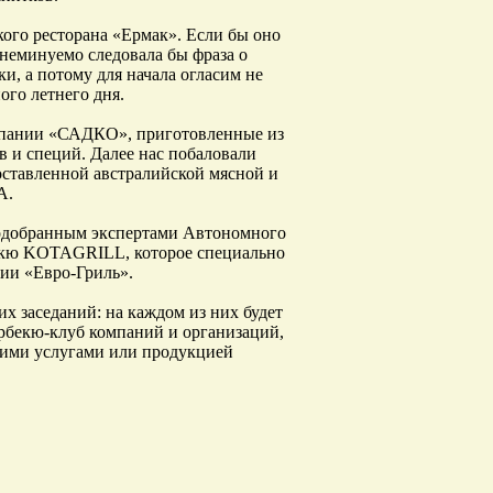
кого ресторана «Ермак». Если бы оно
 неминуемо следовала бы фраза о
и, а потому для начала огласим не
ого летнего дня.
мпании «САДКО», приготовленные из
 и специй. Далее нас побаловали
оставленной австралийской мясной и
A.
подобранным экспертами Автономного
бекю KOTAGRILL, которое специально
нии «Евро-Гриль».
х заседаний: на каждом из них будет
рбекю-клуб компаний и организаций,
воими услугами или продукцией