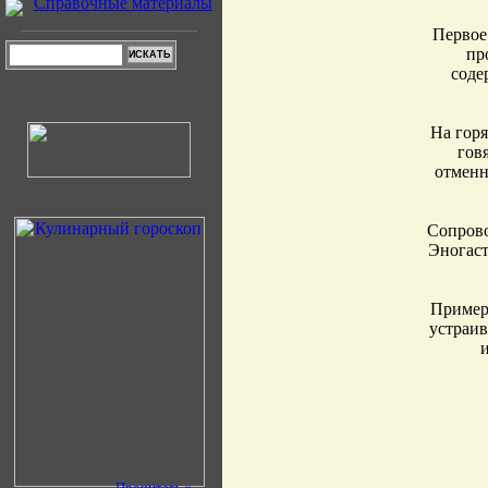
Справочные материалы
Первое
пр
соде
На гор
гов
отменн
Сопрово
Эногаст
Примерн
устраив
и
Прочитать »