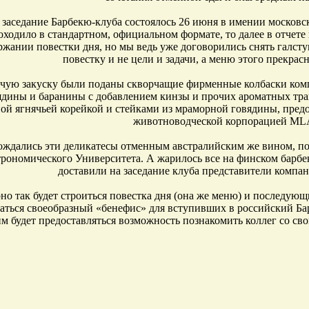
 заседание Барбекю-клуба состоялось 26 июня в имении московс
оходило в стандартном, официальном формате, то далее в отчете
ржании повестки дня, но мы ведь уже договорились снять галстук
повестку и не цели и задачи, а меню этого прекрасн
ячую закуску были поданы скворчащие фирменные колбаски ко
ядины и баранины с добавлением кинзы и прочих ароматных трав
ой ягнячьей корейкой и стейками из мраморной говядины, пред
животноводческой корпорацией ML
ждались эти деликатесы отменным австралийским же вином, 
рономического Университета. А жарилось все на финском бар
доставили на заседание клуба представители компа
о так будет строиться повестка дня (она же меню) и последующи
аться своеобразный «бенефис» для вступивших в российский Ба
м будет предоставляться возможность познакомить коллег со с