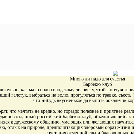
Много ли надо для счастья
Барбекю-клуб
вительно, как мало надо городскому человеку, чтобы почувствов
вший галстук, выбраться на волю, прогуляться по травке, съесть
что-нибудь вкусненькое да выпить бокальчик хор
рят, что мечтать не вредно, но гораздо полезнее и приятнее реа
едавно созданный российский Барбекю-клуб, объединяющий акт
ихся к дружескому общению, умеющих или желающих научитьс
ню, отдых на природе, предпочитающих здоровый образ жизни 
сочетания отменной еды и благородных на