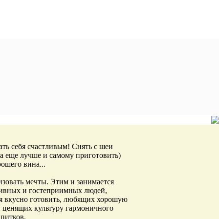
ать себя счастливым! Снять с шеи
 (а еще лучше и самому приготовить)
ошего вина...
лизовать мечты. Этим и занимается
ивных и гостеприимных людей,
я вкусно готовить, любящих хорошую
и ценящих культуру гармоничного
питков.