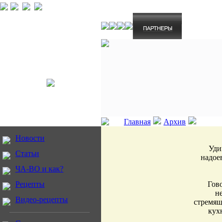
Главная
Архив
Новости
Уди
Статьи
надое
ЧА-ВО и как?
Рецепты
Гово
н
Видео-рецепты
стремящ
кух