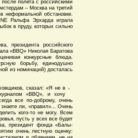
, после полета с российскими
Амстердам – Москва на третий
в неформальной обстановке.
UNE Ральфа Эрхарда играла
ыбок в пруду, которых сильно
а, президента российского
нала «BBQ» Николая Баратова
ценивая конкурсные блюда.
урсную борьбу, единодушно
дной из номинаций) досталась
овщиков, сказал: «Я не в
 журналом «BBQ», и хочу
сегда все по-доброму, очень
 знаете ли, «правил»... Очень
делить кого-то не могу. Всем
овья, пусть у всех все будет
ва, президент фонда «Балы-
иятию очень лестную оценку:
истизмом и обаянием, не на