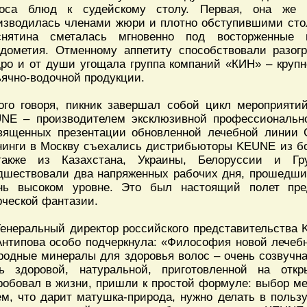
оса блюд к судейскому столу. Первая, она же 
изводилась членами жюри и плотно обступившими сто
снятина сметалась мгновенно под восторженные 
дометия. Отменному аппетиту способствовали разог
ро и от души угощала группа компаний «КИН» – круп
ьячно-водочной продукции.
ого говоря, пикник завершал собой цикл мероприяти
NE – производителем эксклюзивной профессиональн
вященных презентации обновленной лечебной линии C
нинги в Москву съехались дистрибьюторы KEUNE из бо
акже из Казахстана, Украины, Белоруссии и Гр
дшествовали два напряженных рабочих дня, прошедших
нь высоком уровне. Это был настоящий полет пр
рческой фантазии.
Генеральный директор российского представительства 
Антипова особо подчеркнула: «Философия новой лечеб
родные минералы для здоровья волос – очень созвучн
ь здоровой, натуральной, приготовленной на откр
робовал в жизни, пришли к простой формуле: выбор м
ем, что дарит матушка-природа, нужно делать в пользу