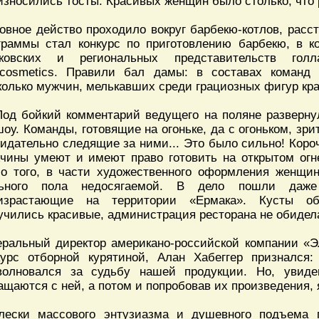
износились тосты. Красивых женщин было столько, что
овное действо проходило вокруг барбекю-котлов, расс
граммы стал конкурс по приготовлению барбекю, в к
ковских и региональных представительств гол
rcosmetics. Правили бал дамы: в составах команд
колько мужчин, мелькавших среди грациозных фигур кр
Под бойкий комментарий ведущего на поляне разверну
шоу. Команды, готовящие на огоньке, да с огоньком, зри
идательно следящие за ними... Это было сильно! Коро
чины умеют и имеют право готовить на открытом огн
о того, в части художественного оформления женщин
ьного пола недосягаемой. В дело пошли даже
израстающие на территории «Ермака». Кусты о
учились красивые, администрация ресторана не обидел
еральный директор американо-российской компании «
курс отборной курятиной, Алан Хабеггер признался
волновался за судьбу нашей продукции. Но, увиде
ащаются с ней, а потом и попробовав их произведения, 
лески массового энтузиазма и душевного подъема