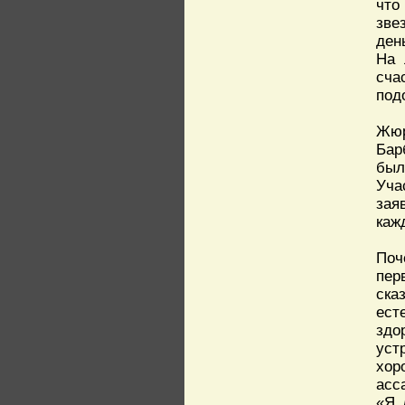
что
зве
ден
На 
сча
под
Жюр
Бар
был
Уча
зая
каж
Поч
пер
ска
ест
здо
уст
хор
асс
«Я 