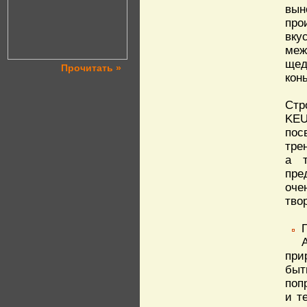
вын
про
вку
меж
щед
Прочитать »
кон
Стр
KEU
пос
тре
а т
пре
оче
тво
при
быт
поп
и т