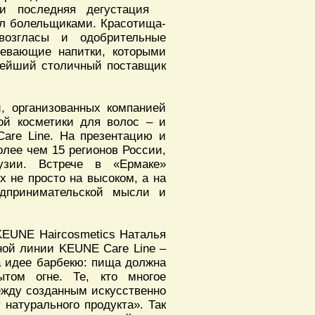
и последняя дегустация
л болельщиками. Красотища-
возгласы и одобрительные
ревающие напитки, которыми
нейший столичный поставщик
й, организованных компанией
ой косметики для волос – и
are Line. На презентацию и
лее чем 15 регионов России,
узии. Встрече в «Ермаке»
 не просто на высоком, а на
едпринимательской мысли и
KEUNE Haircosmetics Наталья
ной линии KEUNE Care Line –
а идее барбекю: пища должна
ытом огне. Те, кто многое
ежду созданным искусственно
 натурального продукта». Так