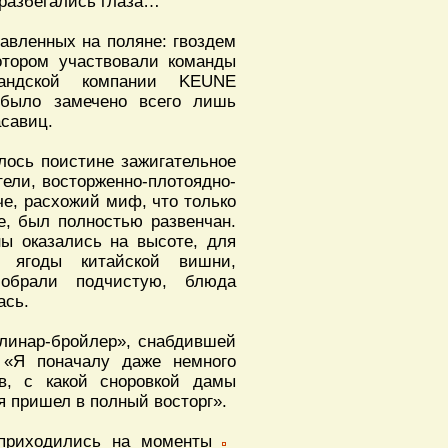
 разбегались глаза…
тавленных на поляне: гвоздем
отором участвовали команды
ландской компании KEUNE
 было замечено всего лишь
асавиц.
лось поистине зажигательное
тели, восторженно-плотоядно-
че, расхожий миф, что только
е, был полностью развенчан.
ы оказались на высоте, для
 ягоды китайской вишни,
бобрали подчистую, блюда
ась.
Элинар-бройлер», снабдившей
: «Я поначалу даже немного
в, с какой сноровкой дамы
я пришел в полный восторг».
 приходились на моменты