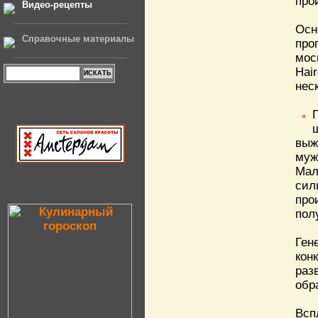
про
Видео-рецепты
Осн
Справочные материалы
про
мос
Hai
нес
выж
муж
Мал
сил
про
пол
Ген
кон
раз
обр
Всп