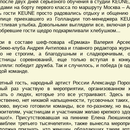
 после двух дней серьезного обучения в студии KEUNE
здами на борту первого класса по маршруту Москва – 
ь гости KEUNE просто радовались отдыху и общению 
лице приехавшего из Голландии топ-менеджера KE
стливая улыбка. Довольными выглядели все, включая р
обревшие гости щедро подкармливали хлебушком...
и в составе шеф-повара «Ермака» Валерия Арсеев
бекю-клуба Андрея Антипова и главного редактора жур
о не строгим, а благодушным и сладкоречивым, о
стницы соревнований, еще только вступая в конк
вляли: победит дружба. Так и случилось, и победа (в о
дой команде.
етный гость, народный артист России Александр Порох
вый раз участвую в мероприятии, организованном
зать о людях, которые это все устраивают. Здесь в
ественно, нет никакой напыщенности, тусовочных таких,
рово, вкусно готовили команды, все по-разному, но вы
роителям, участницам и участникам желаю крепкого здор
ошо!». Присутствовавшая на пикнике Елена Люкшино
амблеи третьего тысячелетия», также вынесла меропр
должна признать, что женщин, обладающих таким арт