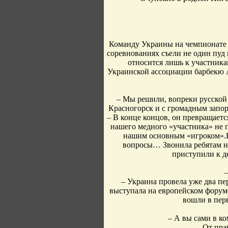
Команду Украины на чемпионате 
соревнованиях съели не один пуд 
относится лишь к участник
Украинской ассоциации барбекю 
– Мы решили, вопреки русской п
Красногорск и с громадным запор
– В конце концов, он превращает
нашего медного «участника» не 
нашим основным «игроком».Н
вопросы… Звонила ребятам на
приступили к де
–
– Украина провела уже два пе
выступала на европейском форум
вошли в перв
– А вы сами в ко
– От пра