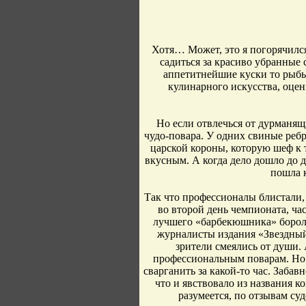
Хотя… Может, это я погорячился,
садиться за красиво убранные 
аппетитнейшие куски то рыбы,
кулинарного искусства, оцен
Но если отвлечься от дурманящ
чудо-повара. У одних свиные ребр
царской короны, которую шеф к 
вкусным. А когда дело дошло до де
пошла 
Так что профессионалы блистали, 
во второй день чемпионата, ча
лучшего «барбекюшника» бороли
журналисты издания «Звездный
зрители смеялись от души.
профессиональным поварам. Но е
сварганить за какой-то час. Забав
что и явствовало из названия к
разумеется, по отзывам су