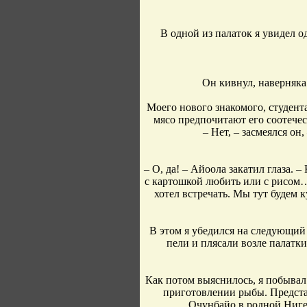
В одной из палаток я увидел о
Он кивнул, наверняка
Моего нового знакомого, студент
мясо предпочитают его соотече
– Нет, – засмеялся он
– О, да! – Айоола закатил глаза. 
с картошкой любить или с рисом…
хотел встречать. Мы тут будем к
В этом я убедился на следующий
пели и плясали возле палатки
Как потом выяснилось, я побывал
приготовлении рыбы. Предста
Очунбайо в родной Нигер