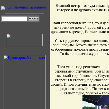
Ледяной ветер – откуда такая 
Справочные материалы
которое и не думало скрывать 
Ваш корреспондент шел, то и дел
изнуренные долгой дорогой путн
дрожащем мареве действительно в
Увы, грядущее пиршество лишь р
звон посуды. Кто-то звенел буты
озабоченные молодые люди сверял
То были коллеги-журналисты
Тлел уголь под решетками нов
сероватыми струйками убегал в
высокой горой поленья. Спуст
стороны в сторону под своевол
людей. И под оглушительную мело
народного ансамбля. Потом к 
станет гуще, музыка – гро