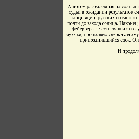
А потом разомлевшая на солныш
судьи в ожидании результатов с
танцовщиц, русских и импортн
почти до захода солнца. Наконец
фейерверк в честь лучших из л
музыка, прощально сверкнула аму
припозднившийся едок. Он 
И продолж