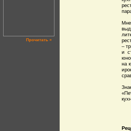
рес
пар
Мне
выд
лит
Прочитать »
рес
– т
и с
юно
на 
иро
сра
Зна
«Пе
кух
Рец