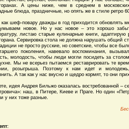
торанах. А цены ниже, чем в среднем в московски
адные блюда, праздничные, но опять же в стиле ретро 60
 как шеф-повару дважды в год приходится обновлять ме
умываем новое. Но у нас новое – это хорошо забы
ературу, листаю старые кулинарные книги, адаптирую 
торана. Сервировка стола не должна нарушать общий ст
радиции не просто русские, но советские, чтобы все бы
таршего поколения, навевало воспоминания, вызыва
сть, молодость, чтобы люди могли посидеть за столом
кухне. Мы не всерьез пытаемся реставрировать те врем
нии, розыгрыша. Поэтому к нам идет и молодежь,
внить. А так как у нас вкусно и щедро кормят, то они при
ете, идея Андрея Бильжо оказалась востребованной – с
тровича»: наш, в Питере, Киеве и Праге. Но один «Петр
ни у них тоже разные.
Бес
епт
: