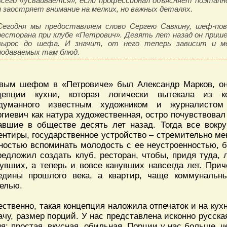
всего «усваивается», если профессионал объясняет поэтапн
и заостряет внимание на мелких, но важных деталях.
Сегодня мы предоставляем слово Сергею Савкину, шеф-пов
ресторана при клубе «Петрович». Девять лет назад он приш
вырос до шефа. И значит, от него теперь зависит и м
подаваемых там блюд.
вым шефом в «Петровиче» был Александр Марков, он 
цепции кухни, которая логически вытекала из к
думанного известным художником и журналисто
ргиевич как натура художественная, остро почувствовал
авшие в обществе десять лет назад. Тогда все вокр
ентиры, государственное устройство – стремительно м
ностью вспоминать молодость с ее неустроенностью,
редложил создать клуб, ресторан, чтобы, придя туда,
увших, а теперь и вовсе канувших навсегда лет. При
едины прошлого века, а квартир, чаще коммунальн
елью.
ественно, такая концепция наложила отпечаток и на кух
ачу, размер порций. У нас представлена исконно русска
ня: простая, вкусная, обильная. Порции у нас больше, 