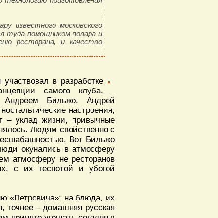
о технологию приготовления
ару известного московского
ел туда помощником повара и
еню ресторана, и качество
участвовал в разработке
онцепции самого клуба,
м Андреем Бильжо. Андрей
 ностальгические настроения,
уг – уклад жизни, привычные
енялось. Людям свойственно с
 бесшабашностью. Вот Бильжо
 люди окунались в атмосферу
чем атмосферу не ресторанов
ых, с их теснотой и убогой
ню «Петровича»: на блюда, их
я, точнее – домашняя русская
чем принято угощать сегодня в