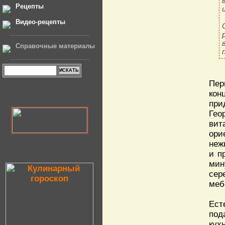
Рецепты
Видео-рецепты
Справочные материалы
Пер
кон
при
Гео
вит
ори
неж
и п
мин
сер
меб
Ест
под
кух