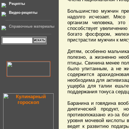
Рецепты
Большинство мужчин пре
Видео-рецепты
надолго исчезает. Мясо
организм человека, это
Справочные материалы
способствует увеличению 
богато фосфором, желез
пристрастии мужчин к мясу 
Детям, особенно мальчика
полезно, а жизненно нео
птицы. Свинина менее пол
было упитанным, а не жи
содержится арахидонова
необходима для активизац
ущерба для талии ешьте 
поддержания тонуса сердц
Баранина и говядина вооб
диетический продукт,
противопоказано из-за б
уровня мочевой кислоты в
ведет к развитию подагр