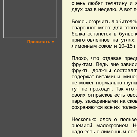
очень любят телятину и 
двух раз в неделю. А вот 
Боюсь огорчить любителей
сваренное мясо: для этог
белка останется в бульон
приготовленное на углях
Прочитать »
лимонным соком и 10–15 г
Плохо, что отдавая пред
фруктам. Ведь вне зависи
фрукты должны составлят
содержат витамины, минер
не может нормально функ
тут не проходит. Так чт
своих отпрысков есть ов
пару, зажаренными на сков
сохраняются все их полез
Несколько слов о польз
анемией, малокровием. Н
надо есть с лимонным сок