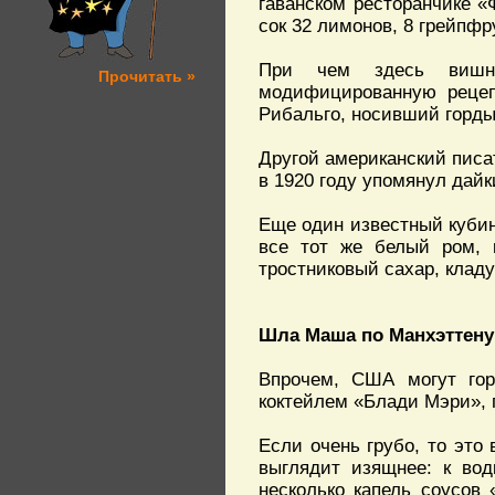
гаванском ресторанчике «
сок 32 лимонов, 8 грейпфр
При чем здесь вишне
Прочитать »
модифицированную рецеп
Рибальго, носивший горды
Другой американский писа
в 1920 году упомянул дайк
Еще один известный кубин
все тот же белый ром, 
тростниковый сахар, кладу
Шла Маша по Манхэттен
Впрочем, США могут гор
коктейлем «Блади Мэри», 
Если очень грубо, то это
выглядит изящнее: к вод
несколько капель соусов 