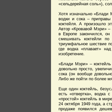
«сельдерейная соль»), со
Хотя изначально «Блади 
водки и сока – приправы
коктейля. А произошло эт
Автор «Кровавой Мэри» – 
в Европе закончился, он
смешивать коктейли по
триумфальное шествие по
где водка «плавает» на
изобретение.
«Блади Мэри» – коктейль 
довольно просто, увелич
сока (он вообще довольно
Либо же пойти по более мя
Еще один коктейль, безус
есть «отвертка», водка 
«простой» коктейль в мир
24 октября 1949 года, а с
продаже появился дешев