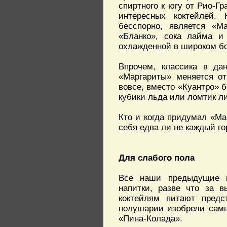
спиртного к югу от Рио-Г
интересных коктейлей.
бесспорно, является «М
«Бланко», сока лайма и 
охлажденной в широком бо
Впрочем, классика в да
«Маргариты» меняется от
вовсе, вместо «Куантро» 
кубики льда или ломтик ли
Кто и когда придумал «Ма
себя едва ли не каждый го
Для слабого пола
Все наши предыдущие к
напитки, разве что за в
коктейлям питают предс
полушарии изобрели самы
«Пина-Колада».