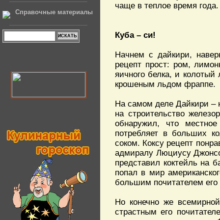
чаще в теплое время года.
Справочные материалы
Куба – си!
Начнем с дайкири, навер
рецепт прост: ром, лимо
яичного белка, и колотый
крошеным льдом фраппе.
На самом деле Дайкири – н
на строительство железо
обнаружил, что местное
потребляет в больших к
соком. Коксу рецепт понра
адмиралу Люциусу Джонсон
представил коктейль на б
попал в мир американског
большим почитателем его
Но конечно же всемирной
страстным его почитател