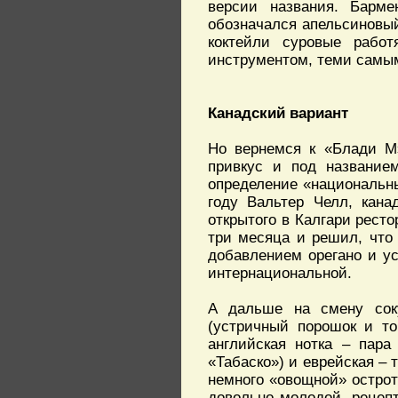
версии названия. Барме
обозначался апельсиновый 
коктейли суровые рабо
инструментом, теми самы
Канадский вариант
Но вернемся к «Блади М
привкус и под название
определение «национальны
году Вальтер Челл, кана
открытого в Калгари рест
три месяца и решил, что
добавлением орегано и ус
интернациональной.
А дальше на смену сок
(устричный порошок и то
английская нотка – пара
«Табаско») и еврейская – 
немного «овощной» острот
довольно молодой, рецепт