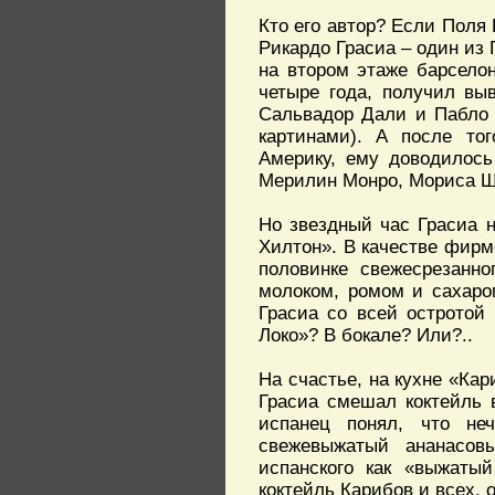
Кто его автор? Если Поля
Рикардо Грасиа – один из 
на втором этаже барсело
четыре года, получил вы
Сальвадор Дали и Пабло 
картинами). А после то
Америку, ему доводилось
Мерилин Монро, Мориса Ш
Но звездный час Грасиа н
Хилтон». В качестве фирме
половинке свежесрезанно
молоком, ромом и сахаро
Грасиа со всей остротой
Локо»? В бокале? Или?..
На счастье, на кухне «Ка
Грасиа смешал коктейль 
испанец понял, что не
свежевыжатый ананасов
испанского как «выжаты
коктейль Карибов и всех,