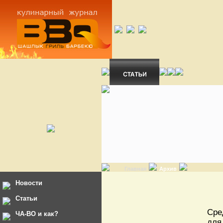
Главная
Архив
Новости
Статьи
Сре
ЧА-ВО и как?
для