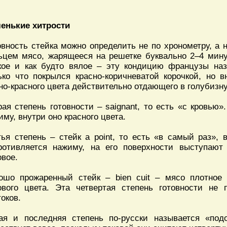
енькие хитрости
овность стейка можно определить не по хронометру, а 
ьцем мясо, жарящееся на решетке буквально 2–4 минут
кое и как будто вялое – эту кондицию французы наз
ько что покрылся красно-коричневатой корочкой, но 
но-красного цвета действительно отдающего в голубизну
рая степень готовности – saignant, то есть «с кровью»
иму, внутри оно красного цвета.
тья степень – стейк a point, то есть «в самый раз»,
ротивляется нажиму, на его поверхности выступают 
овое.
ошо прожаренный стейк – bien cuit – мясо плотное 
ового цвета. Эта четвертая степень готовности не 
токов.
ая и последняя степень по-русски называется «по