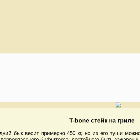
T-bone стейк на гриле
дний бык весит примерно 450 кг, но из его туши можн
 первоклассного бифштекса, достойного быть зажаренны