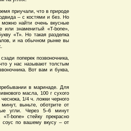
время приучали, что в природе
одвида – с костями и без. Но
» можно найти очень вкусные
ре или знаменитый «T-bone»,
букву «Т». Но такая разделка
лов, и на обычном рынке вы
.
 сзади поперек позвоночника,
, что у нас называют толстым
воночника. Вот вам и буква,
 пребывании в маринаде. Для
ивкового масла, 100 г сухого
 чеснока, 1/4 ч. ложки черного
 минут, выньте, оботрите от
ые угли. Через 5–6 минут
 «T-bone» стейку прекрасно
й соус по вашему вкусу – от