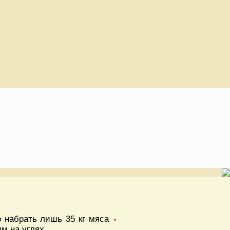
о набрать лишь 35 кг мяса
м на углях.