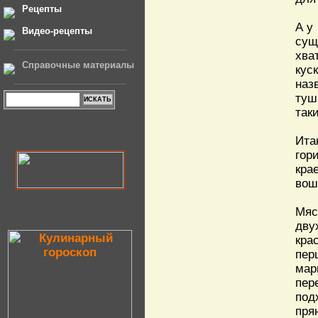
Рецепты
А у
Видео-рецепты
сущ
хва
Справочные материалы
кус
наз
туш
так
Ита
гор
кра
вош
Мяс
дву
кра
пер
мар
пер
под
пря