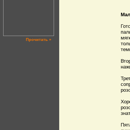
Мал
Гот
пал
мяг
Прочитать »
тол
тем
Вто
наж
Тре
соп
роз
Хор
роз
зна
Пят