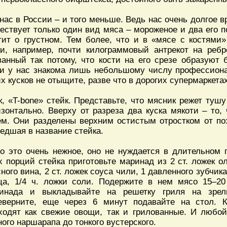
 нас в России – и того меньше. Ведь нас очень долгое 
ествует только один вид мяса – мороженое и два его п
тит о грустном. Тем более, что и в «мясе с костями
ки, например, почти килограммовый антрекот на реб
ванный так потому, что кости на его срезе образуют 
и у нас знакома лишь небольшому числу профессиона
их кусков не отыщите, разве что в дорогих супермаркетах
к, «T-bone» стейк. Представьте, что мясник режет тушу
изонтально. Вверху от разреза два куска мякоти – то
ем. Они разделены верхним остистым отростком от поз
едшая в название стейка.
о это очень нежное, оно не нуждается в длительном
х порций стейка приготовьте маринад из 2 ст. ложек ол
сного вина, 2 ст. ложек соуса чили, 1 давленного зубчика
ца, 1/4 ч. ложки соли. Подержите в нем мясо 15–20
инада и выкладывайте на решетку гриля на зрел
еверните, еще через 6 минут подавайте на стол. К
ходят как свежие овощи, так и грилованные. И любо
ного наршарапа до тонкого вустерского.