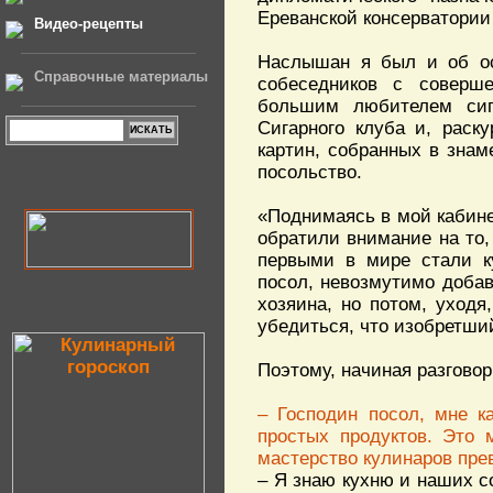
Ереванской консерватории
Видео-рецепты
Наслышан я был и об ост
Справочные материалы
собеседников с соверш
большим любителем сиг
Сигарного клуба и, раск
картин, собранных в знам
посольство.
«Поднимаясь в мой кабинет
обратили внимание на то, 
первыми в мире стали ку
посол, невозмутимо добав
хозяина, но потом, уходя
убедиться, что изобретши
Поэтому, начиная разговор
– Господин посол, мне к
простых продуктов. Это 
мастерство кулинаров пре
– Я знаю кухню и наших со