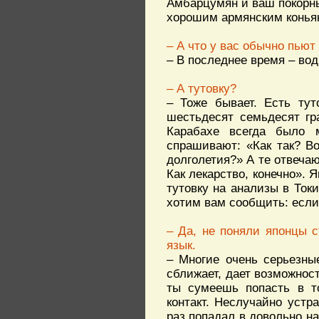
Амбарцумян и ваш покорны
хорошим армянским коньяк
– А что у вас обычно пью
– В последнее время – вод
– А тутовку?
– Тоже бывает. Есть тут
шестьдесят семьдесят гр
Карабахе всегда было м
спрашивают: «Как так? В
долголетия?» А те отвечаю
Как лекарство, конечно». 
тутовку на анализы в Ток
хотим вам сообщить: если 
– Да, не поняли японцы 
язык.
– Многие очень серьезны
сближает, дает возможност
ты сумеешь попасть в то
контакт. Неслучайно уст
раз попадал в довольно на