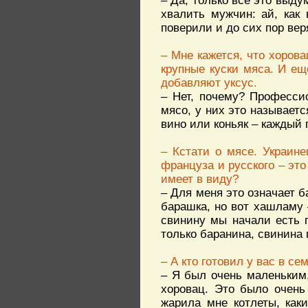
– Да, только все это выду
хвалить мужчин: ай, как
поверили и до сих пор веря
– Мне кажется, что хоров
крупные куски мяса. И ещ
добавляют уксус.
– Нет, почему? Професси
мясо, у них это называетс
вино или коньяк – каждый 
– Кстати о мясе. Украин
француза и русского – это
имеет в виду?
– Для меня это означает 
барашка, но вот хашламу 
свинину мы начали есть г
только баранина, свинина 
– А кто готовил у вас в се
– Я был очень маленьким,
хоровац. Это было очень
жарила мне котлеты, как