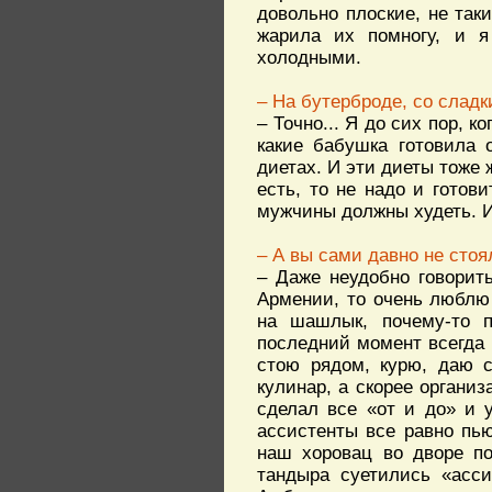
довольно плоские, не так
жарила их помногу, и 
холодными.
– На бутерброде, со слад
– Точно... Я до сих пор, 
какие бабушка готовила 
диетах. И эти диеты тоже 
есть, то не надо и готов
мужчины должны худеть. 
– А вы сами давно не стоя
– Даже неудобно говорить
Армении, то очень люблю
на шашлык, почему-то п
последний момент всегда 
стою рядом, курю, даю с
кулинар, а скорее организ
сделал все «от и до» и 
ассистенты все равно пью
наш хоровац во дворе по
тандыра суетились «асси