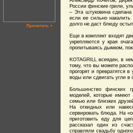
Александр Кочетов, дире
России финские грили, ул
– Эта штуковина сделана
если ее сильно накалить 
долго не даст блюду остыт
Прочитать »
Еще в комплект входят д
укрепляются у края очаг
пропитываясь дымком, пок
KOTAGRILL всеяден, в нем
тому, что вы можете распо
прогорят и превратятся в
воды или сдвигать угли в 
Большинство финских г
моделей, которые имеют 
семью или близких друзей
На откидных или навесн
сервировать блюда. На «о
приготовить еду для це
рассказал один из счас
справляли свадьбу одного