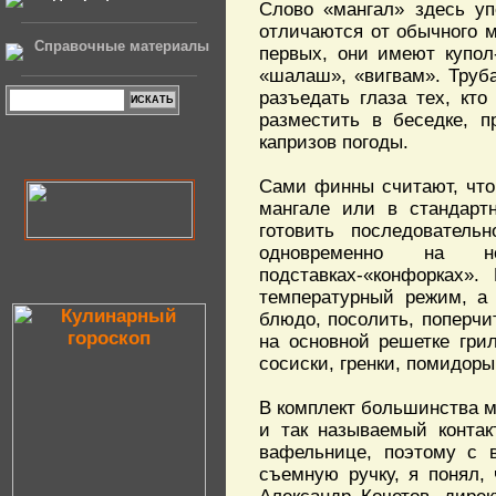
Слово «мангал» здесь у
отличаются от обычного м
Справочные материалы
первых, они имеют купол-
«шалаш», «вигвам». Труба
разъедать глаза тех, кто 
разместить в беседке, п
капризов погоды.
Сами финны считают, что
мангале или в стандартн
готовить последователь
одновременно на н
подставках-«конфорках»
температурный режим, а 
блюдо, посолить, поперчи
на основной решетке гри
сосиски, гренки, помидоры
В комплект большинства 
и так называемый контак
вафельнице, поэтому с в
съемную ручку, я понял,