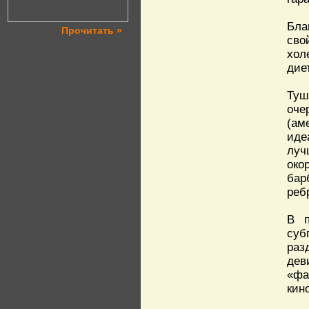
Бла
Прочитать »
сво
хол
дие
Туш
оче
(ам
иде
луч
око
бар
реб
В п
суб
раз
дев
«фа
кин