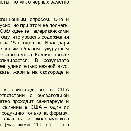
исты, но мясо черных заметно
повышенным спросом. Оно и
усно, но при этом не полнеть.
 Cоблюдение американскими
тому, что уровень содержания
 на 15 процентов. Благодаря
 главным образом кукурузным
дкожного жира. Количество же
личивается. В результате
ет удивительно нежной вкус.
кать, жарить на сковороде и
 чем свиноводство, в США
ответствии с обязательной
атно проходит санитарную и
ва свинины в США – один из
 продукцию только на фермах,
 качества и экологического
р (максимум 110 кг) – это