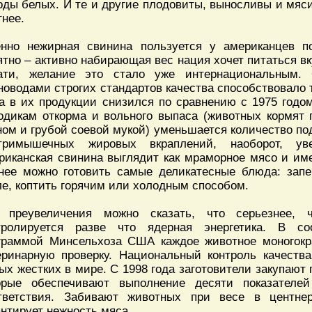
оды белых. И те и другие плодовиты, выносливы и мяс
тнее.
нно нежирная свинина пользуется у американцев 
ятно – активно набирающая вес нация хочет питаться вк
ати, желание это стало уже интернациональным.
новодами строгих стандартов качества способствовало 
а в их продукции снизился по сравнению с 1975 годом
одикам откорма и вольного выпаса (животных кормят
ном и грубой соевой мукой) уменьшается количество по
тримышечных жировых вкраплений, наоборот, уве
риканская свинина выглядит как мраморное мясо и име
нее можно готовить самые деликатесные блюда: запе
ле, коптить горячим или холодным способом.
 преувеличения можно сказать, что серьезнее,
тролируется разве что ядерная энергетика. В со
граммой Минсельхоза США каждое животное моногокр
еринарную проверку. Национальный контроль качест
ых жестких в мире. С 1998 года заготовители закупают
орые обеспечивают выполнение десяти показателей
тветствия. Забивают животных при весе в центне
антирует нежность мяса.