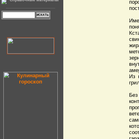
пор
пос
Име
пон
Кст
сви
жир
мет
зер
вну
аме
Из 
гри
Без
кон
про
вет
сам
кот
соо
гар