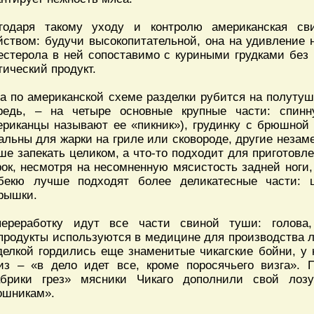
годаря такому уходу и контролю американская св
йством: будучи высокопитательной, она на удивление 
естерола в ней сопоставимо с куриными грудками без 
тический продукт.
а по американской схеме разделки рубится на полутуш
редь, – на четыре основные крупные части: спинн
ериканцы называют ее «пикник»), грудинку с брюшной 
альны для жарки на гриле или сковороде, другие неза
ше запекать целиком, а что-то подходит для приготовл
рок, несмотря на несомненную мясистость задней ноги
бекю лучше подходят более деликатесные части: ш
рышки.
ереработку идут все части свиной туши: голова,
продукты используются в медицине для производства л
делкой гордились еще знаменитые чикагские бойни, 
из – «в дело идет все, кроме поросячьего визга». 
брики грез» мясники Чикаго дополнили свой лоз
ошникам».