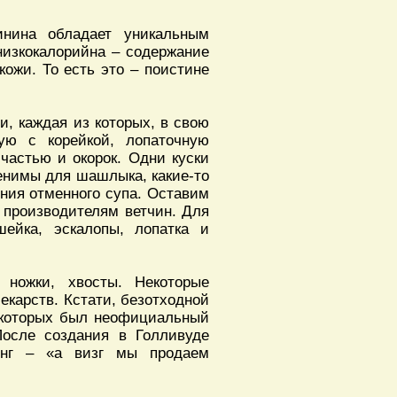
инина обладает уникальным
низкокалорийна – содержание
кожи. То есть это – поистине
и, каждая из которых, в свою
ую с корейкой, лопаточную
частью и окорок. Одни куски
менимы для шашлыка, какие-то
ения отменного супа. Оставим
, производителям ветчин. Для
ейка, эскалопы, лопатка и
 ножки, хвосты. Некоторые
екарств. Кстати, безотходной
у которых был неофициальный
После создания в Голливуде
унг – «а визг мы продаем