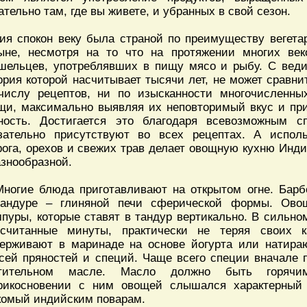
ательно там, где вы живете, и убранных в свой сезон.
ия спокон веку была страной по преимуществу вегетар
ыне, несмотря на то что на протяжении многих ве
шельцев, употреблявших в пищу мясо и рыбу. С веди
ория которой насчитывает тысячи лет, не может сравни
числу рецептов, ни по изысканности многочисленны
щи, максимально выявляя их неповторимый вкус и пр
ность. Достигается это благодаря всевозможным 
зательно присутствуют во всех рецептах. А исполь
рога, орехов и свежих трав делает овощную кухню Инд
азнообразной.
Многие блюда приготавливают на открытом огне. Барб
тандуре – глиняной печи сферической формы. Ово
пуры, которые ставят в тандур вертикально. В сильн
считанные минуты, практически не теряя своих к
ерживают в маринаде на основе йогурта или натира
сей пряностей и специй. Чаще всего специи вначале
стительном масле. Масло должно быть горячи
рикосновении с ним овощей слышался характерный 
комый индийским поварам.