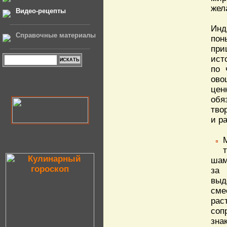
жел
Видео-рецепты
Инд
Справочные материалы
пон
при
ист
по 
ово
цен
обя
тво
и р
шам
за 
выд
сме
ра
соп
зна