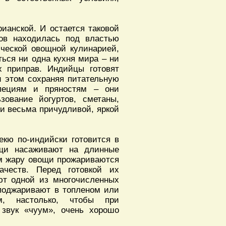
ианской. И остается таковой
ков находилась под властью
ческой овощной кулинарией,
ться ни одна кухня мира – ни
х приправ. Индийцы готовят
и этом сохраняя питательную
специям и пряностям – они
зование йогуртов, сметаны,
ии весьма причудливой, яркой
екю по-индийски готовится в
щи насаживают на длинные
ом жару овощи прожариваются
ачеств. Перед готовкой их
ют одной из многочисленных
 поджаривают в топленом или
м, настолько, чтобы при
звук «чуум», очень хорошо