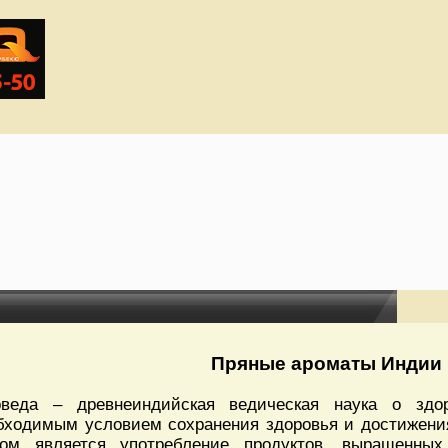
Пряные ароматы Индии
веда – древнеиндийская ведическая наука о здор
бходимым условием сохранения здоровья и достижени
ом является употребление продуктов, выращенных