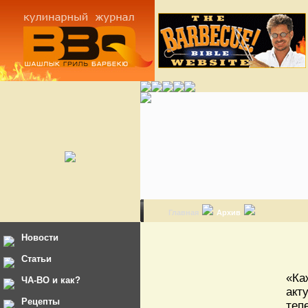
Главная
Архив
Новости
Статьи
«Ка
ЧА-ВО и как?
акт
Рецепты
теп