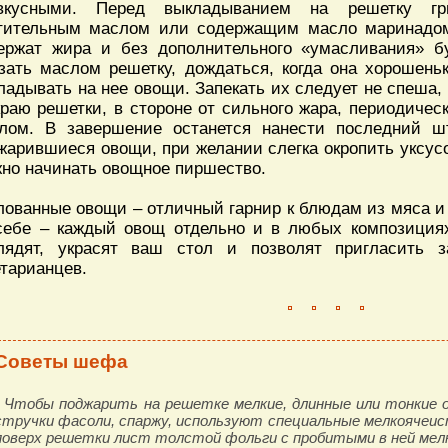
вкусными. Перед выкладыванием на решетку г
тительным маслом или содержащим масло маринадом
ержат жира и без дополнительного «умасливания» бу
зать маслом решетку, дождаться, когда она хорошеньк
ладывать на нее овощи. Запекать их следует не спеша, 
краю решетки, в стороне от сильного жара, периодиче
лом. В завершение останется нанести последний ш
жарившиеся овощи, при желании слегка окропить уксус
но начинать овощное пиршество.
лованные овощи – отличный гарнир к блюдам из мяса и
себе – каждый овощ отдельно и в любых композициях
лядят, украсят ваш стол и позволят пригласить 
етарианцев.
Советы шефа
- Чтобы поджарить на решетке мелкие, длинные или тонкие о
стручки фасоли, спаржу, используют специальные мелкоячеи
поверх решетки лист толстой фольги с пробитыми в ней ме