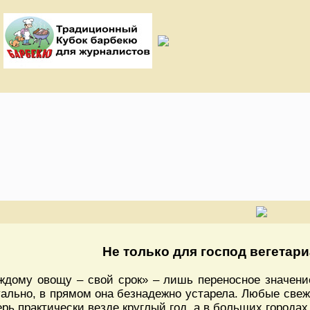
Не только для господ вегетар
ждому овощу – свой срок» – лишь переносное значени
уально, в прямом она безнадежно устарела. Любые све
ерь практически везде круглый год, а в больших городах 