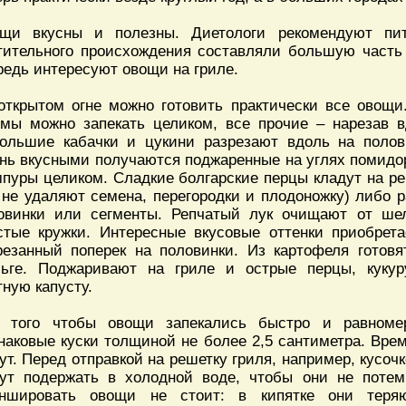
щи вкусны и полезны. Диетологи рекомендуют пит
тительного происхождения составляли большую часть
редь интересуют овощи на гриле.
открытом огне можно готовить практически все овощ
мы можно запекать целиком, все прочие – нарезав в
ольшие кабачки и цукини разрезают вдоль на полови
нь вкусными получаются поджаренные на углях помидо
пуры целиком. Сладкие болгарские перцы кладут на ре
 не удаляют семена, перегородки и плодоножку) либо 
овинки или сегменты. Репчатый лук очищают от ше
стые кружки. Интересные вкусовые оттенки приобрета
резанный поперек на половинки. Из картофеля готов
ьге. Поджаривают на гриле и острые перцы, кукур
тную капусту.
 того чтобы овощи запекались быстро и равноме
наковые куски толщиной не более 2,5 сантиметра. Врем
ут. Перед отправкой на решетку гриля, например, кусоч
ут подержать в холодной воде, чтобы они не потем
ншировать овощи не стоит: в кипятке они теря