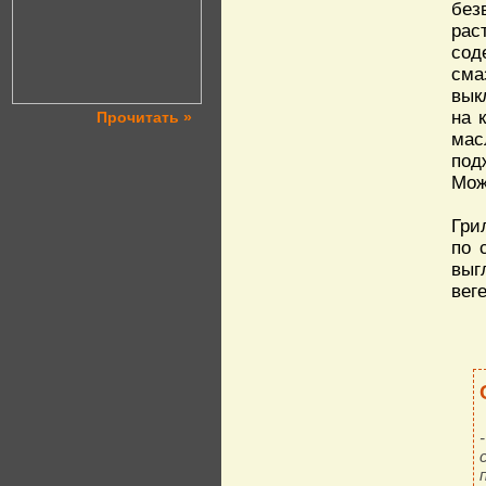
без
рас
сод
сма
вык
на 
Прочитать »
мас
под
Мож
Гри
по 
выг
вег