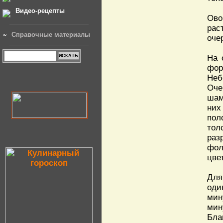
Видео-рецепты
Ово
рас
Справочные материалы
оче
На 
фор
Неб
Оче
шам
них
пол
тол
раз
фол
цве
Для
оди
мин
мин
Бла