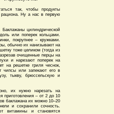
аться так, чтобы продукты
 рациона. Ну а нас в первую
и. Баклажаны цилиндрической
доль или поперек кольцами.
нки, покрупнее – кружками.
ры, обычно их нанизывают на
шетку тоже целиком (тогда из
разрезав очищенные перцы на
лухи и нарезают поперек на
ет на решетке гриля чеснок,
ят чипсы или запекают его в
узу, тыкву, брюссельскую и
рно, их нужно нарезать на
я приготовления – от 2 до 10
ков баклажана их можно 10–20
нели и сохранили сочность.
ют витамины и становятся