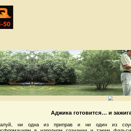
Аджика готовится… и зажига
алуй, ни одна из приправ и ни один из соус
нсформациям в народном сознании и таким фальс