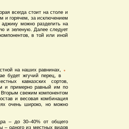
орая всегда стоит на столе и
ом и горячем, за исключением
я аджику можно разделить на
ную и зеленую. Далее следует
компонентов, в той или иной
стной на наших равнинах,
е будет жгучий перец, в
стных кавказских сортов,
м и примерно равный им по
а. Вторым свежим компонентом
состав и весовая комбинация
ьях очень широко, но можно
ндра – до 30–40% от общего
ы – одного из местных видов