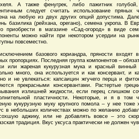
хеля. А также фенугрек, либо пажитник голубой
ентичным следует считать использование пряных ч
ена на любую из двух других опций допустима. Дал
ень базилика (рейхана, орегано), семена укропа. В Е
го приобрести в магазине «Сад-огород» в виде се
поненты можно найти при некотором усердии на рынк
тупны повсеместно.
исключением базового кориандра, пряности входят 
ных пропорциях. Последняя группа компонентов – обязат
хи или жареная кукурузная мука и красный винный
ольно много, она используется и как консервант, и к
но и не увлекаться: капсаицин жгучего перца и фит
яются прекрасными консервантами. Растертые грец
зывания излишней жидкости, если перец слишком со
олнительной пластичности. Некоторые, и я в том 
еную кукурузную муку крупного помола – у нее тоже 
ус в небольших количествах можно по желанию добавл
сохшую аджику, или не добавлять вовсе – это скор
азская традиция. Вкус уксуса практически не должен чу