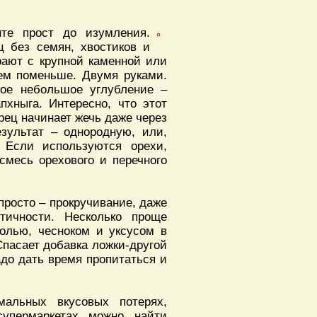
нте прост до изумления.
ц без семян, хвостиков и
ирают с крупной каменной или
ем поменьше. Двумя руками.
ое небольшое углубление –
апхныга. Интересно, что этот
рец начинает жечь даже через
езультат – однородную, или,
. Если используются орехи,
смесь орехового и перечного
росто – прокручивание, даже
тичности. Несколько проще
олью, чесноком и уксусом в
Спасает добавка ложки-другой
адо дать время пропитаться и
мальных вкусовых потерях,
супермаркетах можно найти