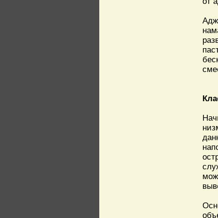
от 
Адж
нам
раз
пас
бес
сме
Кла
Нач
низ
дан
нап
ост
слу
мож
выв
Осн
объ