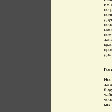
имп
не 
пол
дву
пер
смо
пом
зав
кра
пра
дос
Гот
Нес
заг
бер
чаб
чер
мел