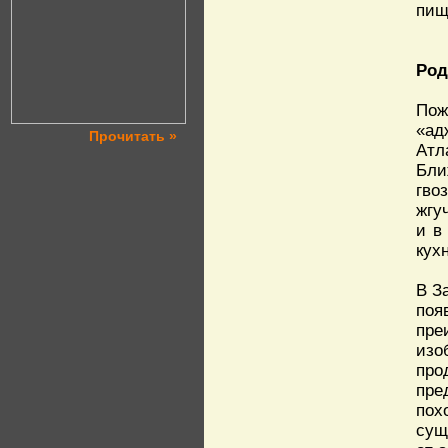
пищ
Род
Пож
«ад
Прочитать »
Атл
Бли
гво
жгу
и в
кух
В З
поя
пре
изо
про
пре
пох
сущ