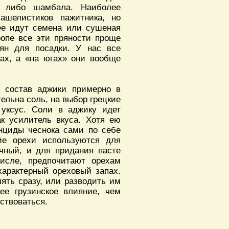
, либо шамбала. Наиболее
ашелистиков пажитника, но
ее идут семена или сушеная
вропе все эти пряности проще
мян для посадки. У нас все
ах, а «на югах» они вообще
в состав аджики примерно в
ельна соль, на выбор грецкие
 уксус. Соли в аджику идет
ак усилитель вкуса. Хотя ею
онциды чеснока сами по себе
кие орехи используются для
чный, и для придания пасте
числе, предпочитают орехам
характерный ореховый запах.
ять сразу, или разводить им
ее грузинское влияние, чем
вствоваться.