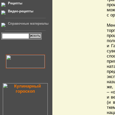
Рецепты
про
мож
Видео-рецепты
с о
Справочные материалы
Мен
тор
про
пол
и Г
сув
спо
при
нат
пре
экс
наз
же,
– «
и в
(и 
тке
нац