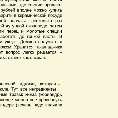
рилавками, где специи продают
 рублей вполне можно купить
варить в керамической посуде
ой полчаса, несколько раз
ой чугунной сковороде, затем
ший перец и молотые специи
аботать до тонкой пасты. В
и уксус. Должна получиться
ножом. Хранится такая аджика
от вопрос легко решается –
ка станет как свежая.
еленой аджики, которая
июле. Тут все ингредиенты
ные травы: кинза (кориандр),
 вполне можно все провернуть
ендере (зелень надо сначала