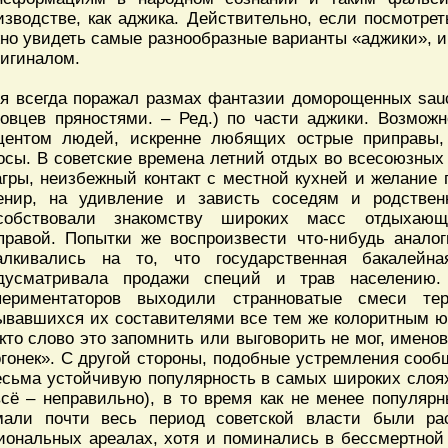
изводстве, как аджика. Действительно, если посмотрет
но увидеть самые разнообразные варианты «аджики»,
ригиналом.
я всегда поражал размах фантазии доморощенных sauci
говцев пряностями. – Ред.) по части аджики. Возмож
центом людей, искренне любящих острые приправы,
осы. В советские времена летний отдых во всесоюзных
агры, неизбежный контакт с местной кухней и желание
енир, на удивление и зависть соседям и родствен
собствовали знакомству широких масс отдыхаю
правой. Попытки же воспроизвести что-нибудь анало
алкивались на то, что государственная бакалейна
дусматривала продажи специй и трав населению.
периментаторов выходили странноватые смеси те
ывавшихся их составителями все тем же колоритным 
 кто слово это запомнить или выговорить не мог, имен
огонек». С другой стороны, подобные устремления соо
есьма устойчивую популярность в самых широких слоях
всё – неправильно), в то время как не менее популяр
мали почти весь период советской власти были ра
иональных ареалах, хотя и поминались в бессмертной 