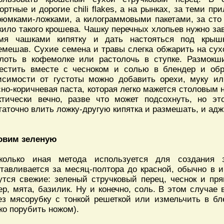
ортные и дорогие chili flakes, а на рынках, за теми п
рюмками-ложками, а килограммовыми пакетами, за сто
кило такого крошева. Чашку перечных хлопьев нужно за
мя чашками кипятку и дать настояться под крышк
емешав. Сухие семена и травы слегка обжарить на сух
лоть в кофемолке или растолочь в ступке. Размок
естить вместе с чесноком и солью в блендер и обр
исимости от густоты можно добавить орехи, муку ил
сно-коричневая паста, которая легко мажется столовым 
ктически вечно, разве что может подсохнуть, но эт
таточно влить ложку-другую кипятка и размешать, и аджи
овим зеленую
колько иная метода используется для создания з
отавливается за месяц-полтора до красной, обычно в 
утся свежие: зеленый стручковый перец, чеснок и пря
ер, мята, базилик. Ну и конечно, соль. В этом случае
ез мясорубку с тонкой решеткой или измельчить в бл
ко порубить ножом).