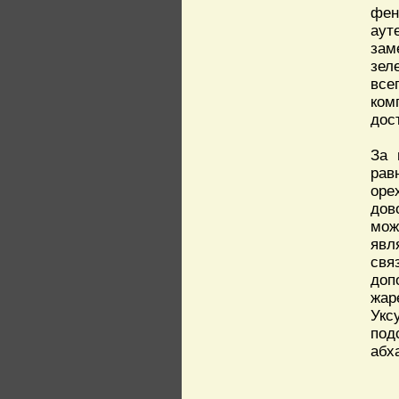
фен
аут
зам
зел
все
ком
дос
За 
рав
оре
дов
мож
явл
свя
доп
жар
Укс
под
абх