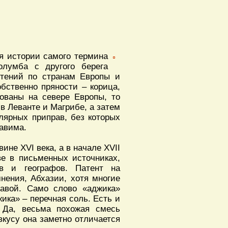
я истории самого термина
олумба с другого берега
стений по странам Европы и
бственно пряности – корица,
бованы на севере Европы, то
 в Леванте и Магрибе, а затем
улярных приправ, без которых
тавима.
ине XVI века, а в начале XVII
ве в письменных источниках,
ов и географов. Патент на
нения, Абхазии, хотя многие
равой. Само слово «аджика»
ика» – перечная соль. Есть и
 Да, весьма похожая смесь
 вкусу она заметно отличается