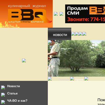
Главная
Архив
Новости
Статьи
Пож
ЧА-ВО и как?
тра