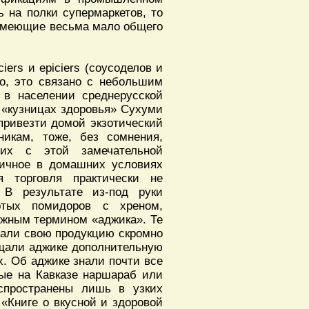
ь на полки супермаркетов, то
 имеющие весьма мало общего
ers и epiciers (соусоделов и
но, это связано с небольшим
 в населении среднерусской
 «кузницах здоровья» Сухуми
 привезти домой экзотический
никам, тоже, без сомнения,
щих с этой замечательной
гичное в домашних условиях
я торговля практически не
 В результате из-под руки
ртых помидоров с хреном,
южным термином «аджика». Те
овали свою продукцию скромно
бщали аджике дополнительную
. Об аджике знали почти все
ные на Кавказе наршараб или
спространены лишь в узких
«Книге о вкусной и здоровой