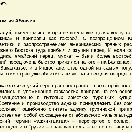
е».
ом из Абхазии
алуй, имеет смысл в просветительских целях коснутьс
жика» и приправы как таковой. С возвращением К
антики и распространением американских пряных ра
жнего Востока туда прибыл и жгучий перец. И если со
здика, ямайский перец, мускат – были более востре
чий перец очень быстро прижился на юге – на Балканах,
 Закавказье, и в Индостане, став одной из самых поп
ня этих стран уже обойтись не могла и сегодня непредс
акавказье жгучий перец распространился во второй полов
вились и упоминания кавказских приправ на его осно
имущественно в путевых заметках турецких купц
бретение и производство аджики принадлежит, без сом
должают ошибочно считать аджику грузинской прип
дставляет собой сокращение от абхазского «апырпыл-дж
ожий термин «аджиктцатца» – перетертое с солью.
ествует и в Грузии – сванская соль, – но по составу и