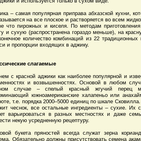
аджики и используется только в сухом виде.
ика – самая популярная приправа абхазской кухни, кот
азывается на все плоское и растворяется во всем жидк
ве что пирожных и киселя. По методам приготовлени
ту и сухую (распространена гораздо меньше), на крас
конечное количество комбинаций из 22 традиционных 
си и пропорции входящих в аджику.
ссические слагаемые
нем с красной аджики как наиболее популярной и изве
менностях и возвышенностях. Основой в любом случа
ном случае – спелый красный жгучий перец ме
оминающий южноамериканские халапеньо или анахай
роте, т.е. порядка 2000–5000 единиц по шкале Сковилл
жит чеснок, все остальные ингредиенты – сухие. Их 
ет варьироваться в разных местностях и даже сем
ести некую усредненную рецептуру.
овой букета пряностей всегда служат зерна кориа
ема. Обязательно должны присутствовать семена акам