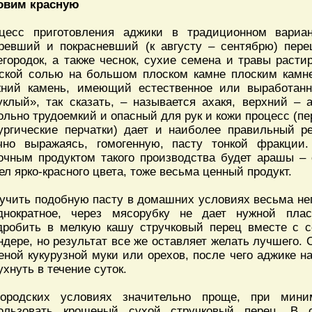
овим красную
цесс приготовления аджики в традиционном вариа
ревший и покрасневший (к августу – сентябрю) пере
егородок, а также чеснок, сухие семена и травы раст
ской солью на большом плоском камне плоским камн
ний камень, имеющий естественное или выработанн
уклый», так сказать, – называется ахакя, верхний – 
ольно трудоемкий и опасный для рук и кожи процесс (пе
ургические перчатки) дает и наиболее правильный р
чно выражаясь, гомогенную, пасту тонкой фракции
очным продуктом такого производства будет арашы – 
ел ярко-красного цвета, тоже весьма ценный продукт.
учить подобную пасту в домашних условиях весьма неп
днократное, через мясорубку не дает нужной плас
дробить в мелкую кашу стручковый перец вместе с с
ндере, но результат все же оставляет желать лучшего. 
еной кукурузной муки или орехов, после чего аджике н
ухнуть в течение суток.
ородских условиях значительно проще, при мини
ользовать крошеный сухой стручковый перец. В 