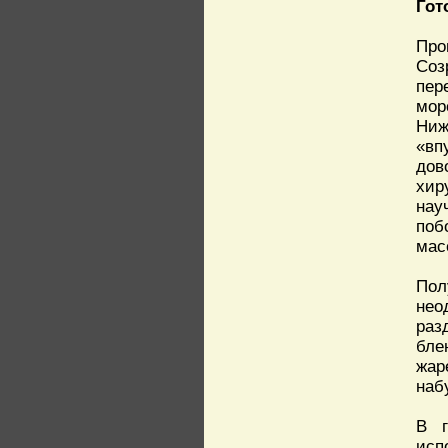
Гот
Про
Соз
пер
мор
Ниж
«вп
дов
хир
нау
поб
мас
Пол
нео
раз
бле
жар
наб
В г
исп