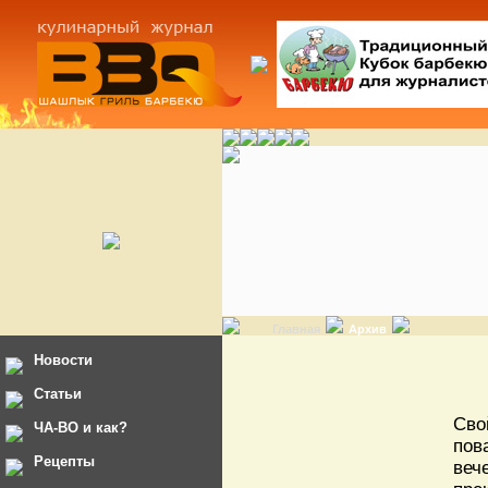
Главная
Архив
Новости
Статьи
Сво
ЧА-ВО и как?
пов
Рецепты
веч