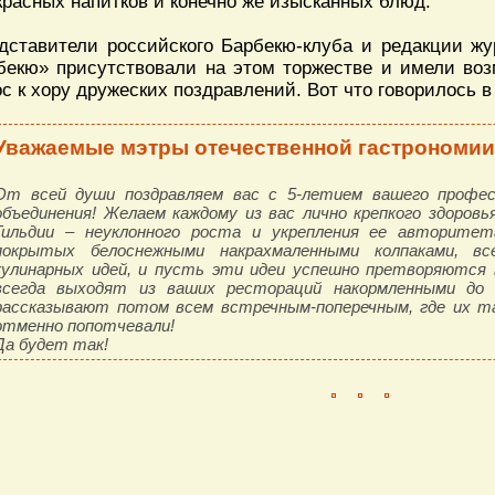
красных напитков и конечно же изысканных блюд.
дставители российского Барбекю-клуба и редакции ж
бекю» присутствовали на этом торжестве и имели во
ос к хору дружеских поздравлений. Вот что говорилось 
Уважаемые мэтры отечественной гастрономии
От всей души поздравляем вас с 5-летием вашего профес
объединения! Желаем каждому из вас лично крепкого здоровья
Гильдии – неуклонного роста и укрепления ее авторитет
покрытых белоснежными накрахмаленными колпаками, в
кулинарных идей, и пусть эти идеи успешно претворяются
всегда выходят из ваших рестораций накормленными до о
рассказывают потом всем встречным-поперечным, где их т
отменно попотчевали!
Да будет так!