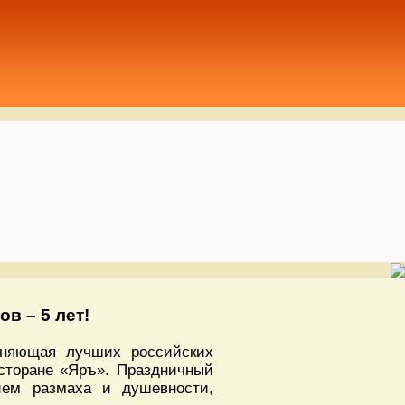
в – 5 лет!
иняющая лучших российских
сторане «Яръ». Праздничный
ием размаха и душевности,