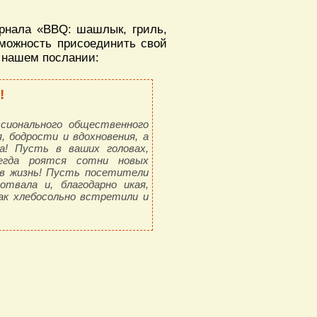
урнала «BBQ: шашлык, гриль,
зможность присоединить свой
в нашем послании:
!
сионального общественного
, бодрости и вдохновения, а
а! Пусть в ваших головах,
сегда роятся сотни новых
 в жизнь! Пусть посетители
твала и, благодарно икая,
ак хлебосольно встретили и