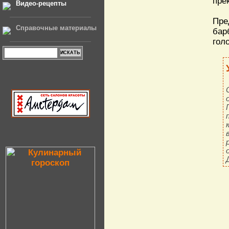
пре
Видео-рецепты
Пре
Справочные материалы
бар
гол