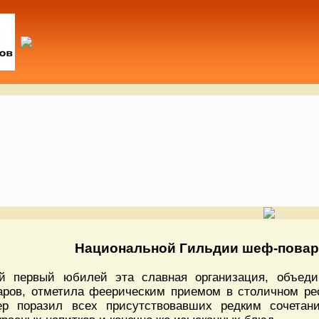
Национальной Гильдии шеф-поваро
й первый юбилей эта славная организация, объед
аров, отметила феерическим приемом в столичном ре
ер поразил всех присутствовавших редким сочетан