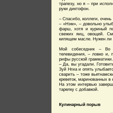
трапезу, но я – при испол
руки диктофон.
– Спасибо, коллеги, очен
– «Нэм», – довольно улы
фарш, хотя и куриный по
свежих яиц, овощей. См
кипящем масле. Нужен ли 
Мой собеседник – Во 
телевидения, – ловко и,
рифы русской грамматики. 
– Да, вы угадали. Готови
Зуй Нгиа и опять улыбает
сварить – тоже вьетнамск
креветок, маринованных в 
На этом интервью завер
тарелку с добавкой.
Кулинарный порыв