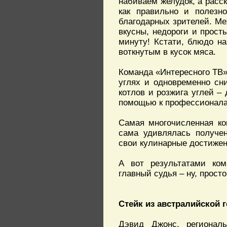
набиваем желудок, а расс
как правильно и полезн
благодарных зрителей. Ме
вкусны, недороги и прост
минуту! Кстати, блюдо н
воткнутым в кусок мяса.
Команда «Интересного ТВ»
углях и одновременно сн
котлов и розжига углей –
помощью к профессионала
Самая многочисленная ко
сама удивлялась получен
свои кулинарные достижен
А вот результатами ком
главный судья – ну, прост
Стейк из австралийской 
Дэвид Джонс, регионал