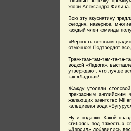
говяжью вырезку премиум
жюри Александра Филина. 
Всю эту вкуснятину предл
сегодня, наверное, мног
каждый член команды полу
«Верность вековым традиц
отменное! Подтвердят все,
Трам-там-там-там-та-та-т
водкой «Ладога», выставл
утверждают, что лучше все
как «Ладога»!
Жажду утоляли столовой
прекрасным английским 
желающих агентство Mille
кальциевая вода «Бугурус
Ну и подарки. Какой праз
сгибаясь под тяжестью с
«Дарсил» добавились вес