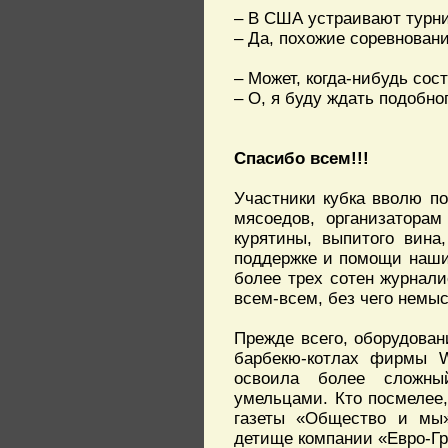
– В США устраивают турн
– Да, похожие соревновани
– Может, когда-нибудь со
– О, я буду ждать подобно
Спасибо всем!!!
Участники кубка вволю п
мясоедов, организаторам
курятины, выпитого вина
поддержке и помощи наши
более трех сотен журнали
всем-всем, без чего немы
Прежде всего, оборудова
барбекю-котлах фирмы W
освоила более сложный
умельцами. Кто посмелее
газеты «Общество и мы»
детище компании «Евро-Г