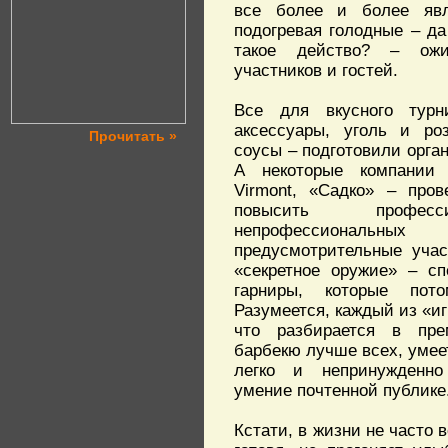
все более и более явл
подогревая голодные – да
такое действо? – ожи
участников и гостей.
Все для вкусного турн
аксессуары, уголь и роз
Прочитать »
соусы – подготовили орган
А некоторые компании 
Virmont, «Садко» – пров
повысить професс
непрофессиональных
предусмотрительные учас
«секретное оружие» – сп
гарниры, которые пот
Разумеется, каждый из «иг
что разбирается в прем
барбекю лучше всех, умеет
легко и непринужденно
умение почтенной публике
Кстати, в жизни не часто 