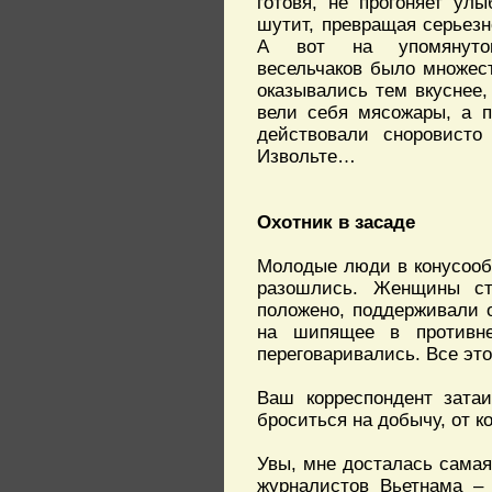
готовя, не прогоняет улы
шутит, превращая серьезн
А вот на упомянутом
весельчаков было множест
оказывались тем вкуснее,
вели себя мясожары, а п
действовали сноровисто
Извольте…
Охотник в засаде
Молодые люди в конусооб
разошлись. Женщины ст
положено, поддерживали о
на шипящее в противне
переговаривались. Все это
Ваш корреспондент затаи
броситься на добычу, от 
Увы, мне досталась самая 
журналистов Вьетнама – 