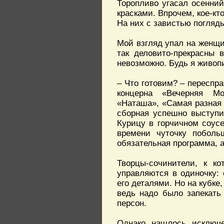
Торопливо угасал осенний
красками. Впрочем, кое-кт
На них с завистью погляд
Мой взгляд упал на женщи
так деловито-прекрасны 
невозможно. Будь я живоп
– Что готовим? – переспр
концерна «Вечерняя Мо
«Наташа», «Самая разная
сборная успешно выступи
Курицу в горчичном соус
времени чуточку поболь
обязательная программа, 
Творцы-сочинители, к к
управляются в одиночку:
его деталями. Но на кубке
ведь надо было запекать
персон.
Однако нашлось исключе