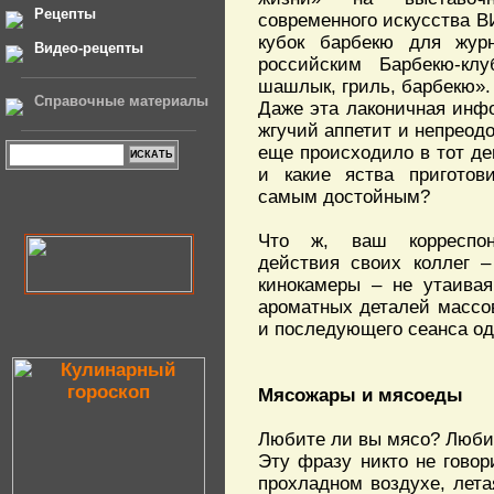
Рецепты
современного искусства 
кубок барбекю для журн
Видео-рецепты
российским Барбекю-кл
шашлык, гриль, барбекю».
Справочные материалы
Даже эта лаконичная инф
жгучий аппетит и непреод
еще происходило в тот де
и какие яства приготов
самым достойным?
Что ж, ваш корреспон
действия своих коллег –
кинокамеры – не утаивая
ароматных деталей массов
и последующего сеанса о
Мясожары и мясоеды
Любите ли вы мясо? Любите
Эту фразу никто не говор
прохладном воздухе, лета