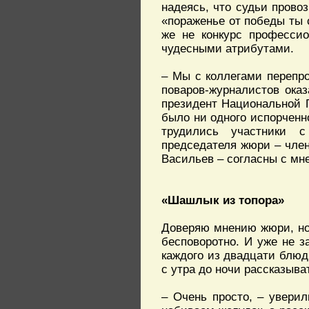
надеясь, что судьи прово
«пораженье от победы ты с
же не конкурс профессио
чудесными атрибутами.
– Мы с коллегами перепро
поваров-журналистов ока
президент Национальной Г
было ни одного испорченн
трудились участники 
председателя жюри – чле
Васильев – согласны с мн
«Шашлык из топора»
Доверяю мнению жюри, но 
бесповоротно. И уже не 
каждого из двадцати блюд
с утра до ночи рассказыва
– Очень просто, – увери