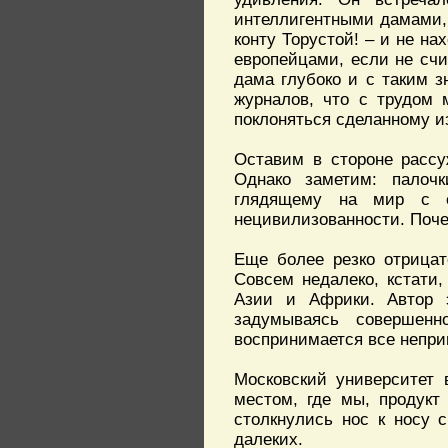
интеллигентными дамами,
конту Торустой! – и не н
европейцами, если не счи
дама глубоко и с таким з
журналов, что с трудом 
поклоняться сделанному из
Оставим в стороне рассу
Однако заметим: палочк
глядящему на мир с е
нецивилизованности. Поче
Еще более резко отрицат
Совсем недалеко, кстати,
Азии и Африки. Автор э
задумываясь совершен
воспринимается все непри
Московский университет 
местом, где мы, продукт
столкнулись нос к носу 
далеких.