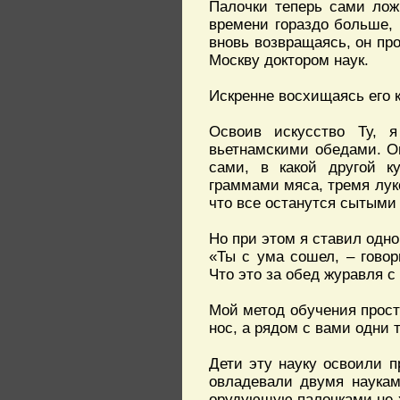
Палочки теперь сами ложи
времени гораздо больше, 
вновь возвращаясь, он пр
Москву доктором наук.
Искренне восхищаясь его к
Освоив искусство Ту, 
вьетнамскими обедами. О
сами, в какой другой к
граммами мяса, тремя луко
что все останутся сытыми
Но при этом я ставил одно
«Ты с ума сошел, – говор
Что это за обед журавля с
Мой метод обучения прост 
нос, а рядом с вами одни т
Дети эту науку освоили п
овладевали двумя наукам
орудующую палочками не х