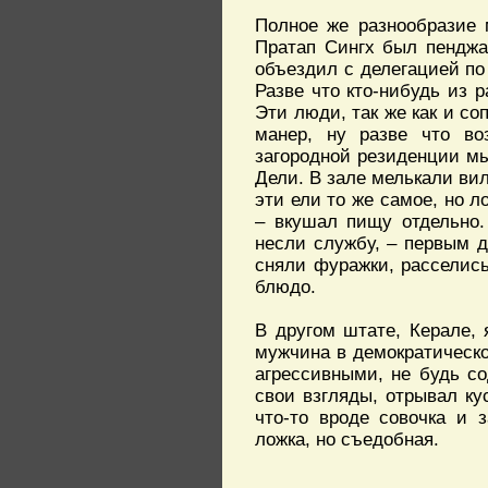
Полное же разнообразие 
Пратап Сингх был пенджа
объездил с делегацией по
Разве что кто-нибудь из р
Эти люди, так же как и с
манер, ну разве что во
загородной резиденции мы
Дели. В зале мелькали вил
эти ели то же самое, но л
– вкушал пищу отдельно.
несли службу, – первым 
сняли фуражки, расселись
блюдо.
В другом штате, Керале,
мужчина в демократическо
агрессивными, не будь со
свои взгляды, отрывал ку
что-то вроде совочка и 
ложка, но съедобная.