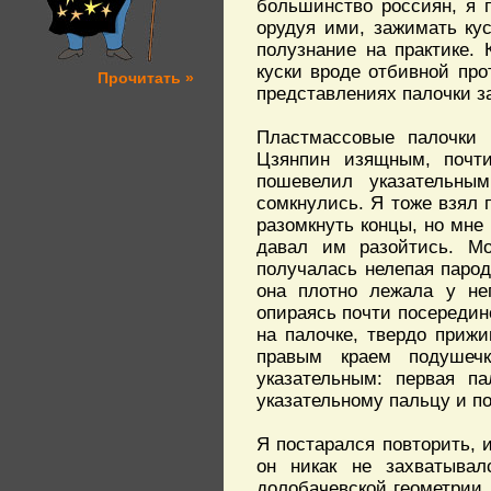
большинство россиян, я п
орудуя ими, зажимать ку
полузнание на практике.
куски вроде отбивной про
Прочитать »
представлениях палочки за
Пластмассовые палочки 
Цзянпин изящным, почт
пошевелил указательны
сомкнулись. Я тоже взял 
разомкнуть концы, но мне
давал им разойтись. Мо
получалась нелепая парод
она плотно лежала у не
опираясь почти посередин
на палочке, твердо приж
правым краем подушеч
указательным: первая па
указательному пальцу и п
Я постарался повторить, и
он никак не захватывал
долобачевской геометрии, 