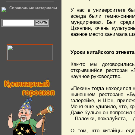
Справочные материалы
У нас в университете бы
всегда были темно-синим
мундирчиках. Был сред
Цзянпин, очень культурн
важное место занимала ша
Уроки китайского этикета
Как-то мы договорили
открывшийся ресторан «
научное руководство.
«Пекин» тогда находился 
нынешнем ресторане «Бу
галерейке, и Шэн, прилеж
Меня еще удивило, что, кр
Даже бульон он попросил 
– Палочки, пожалуйста, – 
О том, что китайцы едят