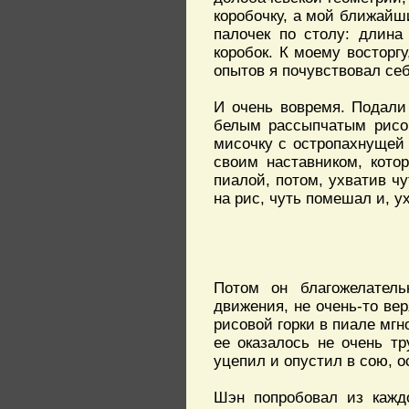
коробочку, а мой ближайш
палочек по столу: длина
коробок. К моему восторг
опытов я почувствовал себ
И очень вовремя. Подали
белым рассыпчатым рисом
мисочку с остропахнущей 
своим наставником, кото
пиалой, потом, ухватив чу
на рис, чуть помешал и, у
Потом он благожелател
движения, не очень-то вер
рисовой горки в пиале мгн
ее оказалось не очень тр
уцепил и опустил в сою, о
Шэн попробовал из каждо