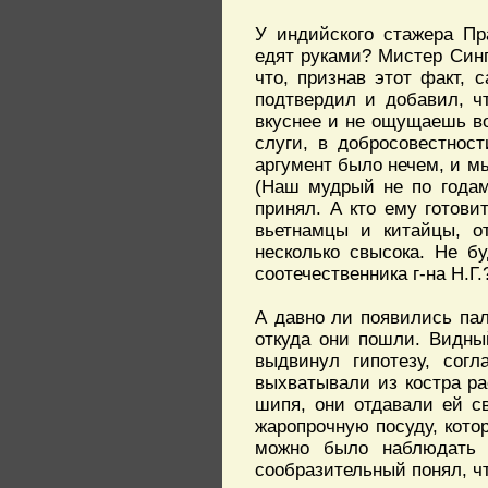
У индийского стажера Пр
едят руками? Мистер Синг
что, признав этот факт, 
подтвердил и добавил, чт
вкуснее и не ощущаешь во
слуги, в добросовестнос
аргумент было нечем, и м
(Наш мудрый не по годам
принял. А кто ему готовит
вьетнамцы и китайцы, о
несколько свысока. Не б
соотечественника г-на Н.Г.
А давно ли появились пал
откуда они пошли. Видный
выдвинул гипотезу, согл
выхватывали из костра ра
шипя, они отдавали ей св
жаропрочную посуду, кото
можно было наблюдать 
сообразительный понял, ч