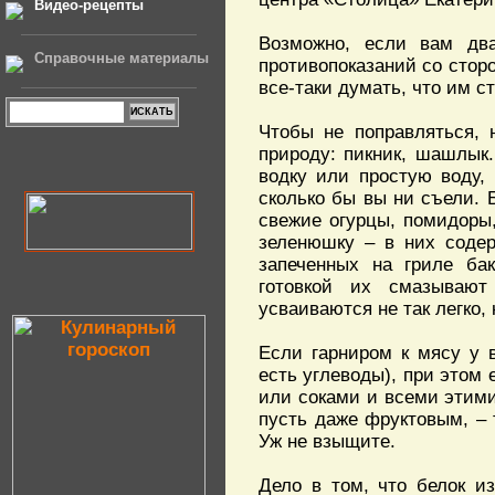
Видео-рецепты
Возможно, если вам дв
Справочные материалы
противопоказаний со сто
все-таки думать, что им ст
Чтобы не поправляться, 
природу: пикник, шашлык.
водку или простую воду,
сколько бы вы ни съели. 
свежие огурцы, помидоры,
зеленюшку – в них содер
запеченных на гриле ба
готовкой их смазывают
усваиваются не так легко,
Если гарниром к мясу у в
есть углеводы), при этом 
или соками и всеми этими
пусть даже фруктовым, – 
Уж не взыщите.
Дело в том, что белок и