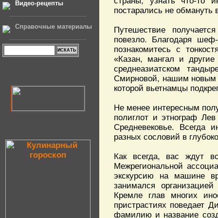
страны, узнать что-то 
Видео-рецепты
постарались не обмануть 
Справочные материалы
Путешествие получаетс
повезло. Благодаря шеф
познакомитесь с тонкост
«Казан, мангал и другие
среднеазиатском танды
Смирновой, нашим новым а
которой вьетнамцы подкреп
Не менее интересным пол
полиглот и этнограф Лев
Средневековье. Всегда и
разных сословий в глубок
Как всегда, вас ждут в
Межрегиональной ассоциа
экскурсию на машине вр
занимался организацией
Кремле глав многих ино
пристрастиях поведает Ди
фамилию и название созд