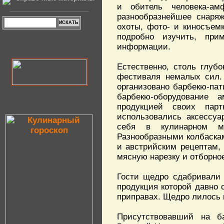
и обитель человека-ам
разнообразнейшее снаря
охоты, фото- и киносъем
подробно изучить, при
информации.
Естественно, столь глубо
фестиваля немалых сил.
организовано барбекю-па
барбекю-оборудование
продукцией своих парт
использовались аксессуа
себя в кулинарном ми
Разнообразными колбаска
и австрийским рецептам,
мясную нарезку и отборно
Гости щедро сдабривали 
продукция которой давно 
приправах. Щедро лилось 
Присутствовавший на б