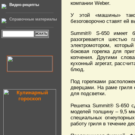
компании Weber.
Видео-рецепты
У этой «машины» тако
Справочные материалы
безоговорочно ставят ей в
Summit® S-650 имеет б
разогревается шестью 
электромотором, которы
боковая горелка для при
копчения. Другими слова
кухонный агрегат, рассчи
блюд.
Под горелками располож
дверцами. На раме гриля 
для подсветки.
Решетка Summit® S-650 с
моделей толщину – 9,5 м
специальных огнеупорных
работу гриля в течение дес