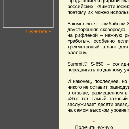
Продающиеся фирмой «Фен
российских климатически
поэтому их можно использо
В комплекте с комбайном S
двусторонняя сковородка. 
Прочитать »
на рифленой – нежную ры
«работы», особенно если
трехметровый шланг для 
баллону.
Summit® S-650 – солидна
передвигать по дачному уч
И наконец, последнее, но
никого не оставит равнод
в отзыве, размещенном в
«Это тот самый газовый
заслуживает десяти звезд,
на самом высоком уровне!
Получить нужную