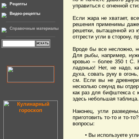
Рецепты
управиться с огненной сти
Видео-рецепты
Если жара не хватает, вс
решения применимы даже 
Справочные материалы
решетки, вытащенной из к
отгрести угли в сторону, п
Вроде бы все несложно, н
Для рыбы, например, нуже
кровью – более 350 t С.
ладонью! Нет, не надо, 
духа, совать руку в огонь
см. Если вы не древнерим
несколько секунд вы отдер
как раз для бифштекса с 
здесь небольшая таблица.
Наконец, угли разведены
приготовить то-то и то-то
вопросы:
• Вы используете угл