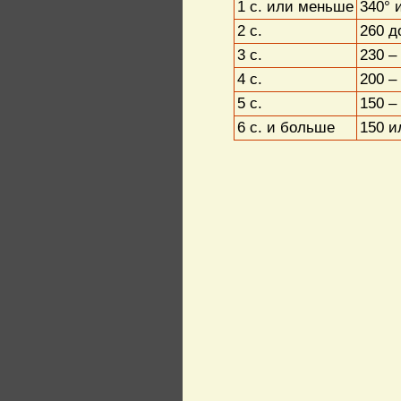
1 с. или меньше
340° 
2 с.
260 д
3 с.
230 –
4 с.
200 –
5 с.
150 –
6 с. и больше
150 