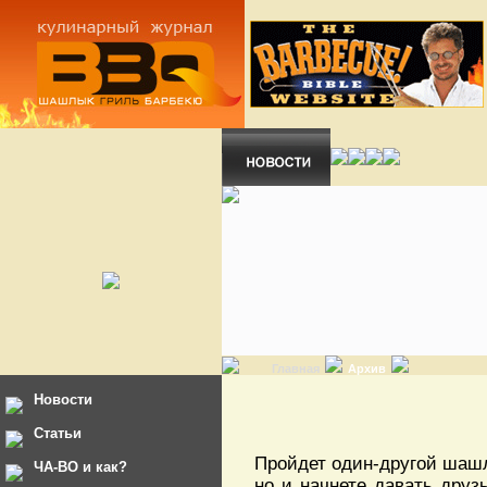
Главная
Архив
Новости
Статьи
Пройдет один-другой шашлы
ЧА-ВО и как?
но и начнете давать друз