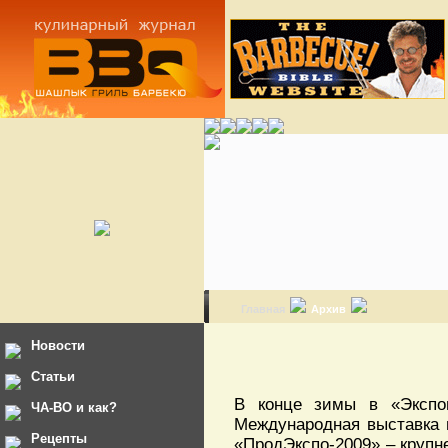
Главная
Архив
Новости
Статьи
В конце зимы в «Экспо
ЧА-ВО и как?
Международная выставка п
Рецепты
«ПродЭкспо-2009» – крупн