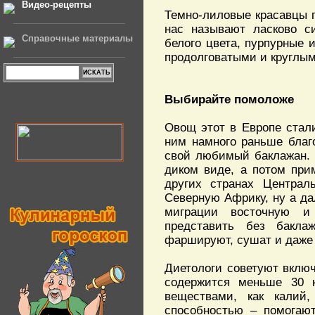
Видео-рецепты
Темно-лиловые красавцы 
нас называют ласково с
Справочные материалы
белого цвета, пурпурные 
продолговатыми и круглым
Выбирайте помоложе
Овощ этот в Европе стал
ним намного раньше благ
свой любимый баклажан. 
диком виде, а потом прим
других странах Централ
Северную Африку, ну а да
миграции восточную и
представить без баклаж
фаршируют, сушат и даже 
Диетологи советуют включ
содержится меньше 30 к
веществами, как калий,
способностью – помогают