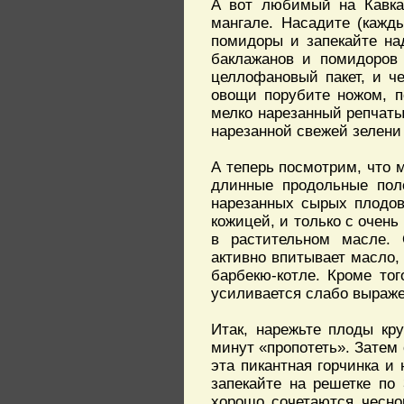
А вот любимый на Кавказ
мангале. Насадите (кажд
помидоры и запекайте на
баклажанов и помидоров 
целлофановый пакет, и ч
овощи порубите ножом, п
мелко нарезанный репчаты
нарезанной свежей зелени
А теперь посмотрим, что 
длинные продольные поло
нарезанных сырых плодов
кожицей, и только с очень
в растительном масле. 
активно впитывает масло, 
барбекю-котле. Кроме тог
усиливается слабо выраже
Итак, нарежьте плоды кр
минут «пропотеть». Затем 
эта пикантная горчинка и
запекайте на решетке по
хорошо сочетаются чесно