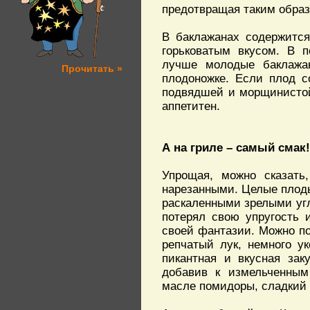
предотвращая таким образ
В баклажанах содержится
горьковатым вкусом. В 
лучше молодые баклажа
Прочитать »
плодоножке. Если плод с
подвядшей и морщинистой.
аппетитен.
А на гриле – самый смак!
Упрощая, можно сказать
нарезанными. Целые плоды
раскаленными зрелыми угля
потерял свою упругость 
своей фантазии. Можно п
репчатый лук, немного у
пикантная и вкусная зак
добавив к измельченным
масле помидоры, сладкий п