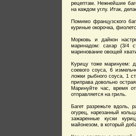
рецептам. Нежнейшие баг
на каждом углу. Итак, дел
Помимо французского баг
куриные окорочка, фиолето
Морковь и дайкон настро
маринадом: сахар (3/4 с
маринование овощей хвати
Курицу тоже маринуем: д
соевого соуса, 6 измельч
ложки рыбного соуса, 1 ст
приправа довольно острая,
Маринуйте час, время от
отправляется на гриль.
Багет разрежьте вдоль, 
огурец, нарезанный кольц
зажаренные куски кур
майонезом, в который доб