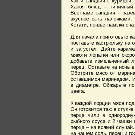
Как и сандвич с курицей,
Ханоя блюд – типичный 
Вьетнаме сандвич – разе
вкуснее есть палочками. 
Кстати, по-вьетнамски она
Для начала приготовьте ка
поставьте кастрюльку на 
и загустел. Дайте карам
мякоти лопатки или окор
добавьте измельченный л
перец. Оставьте на ночь 
Оботрите мясо от марина
оставшимся маринадом. И
в диаметре. Обжарьте ло
цвета.
К каждой порции мяса под
Он готовится так: в ступке
перца чили в однородную
рыбного соуса и 2 чашки 
перца – на всякий случай.
на нашем соль, перец и го