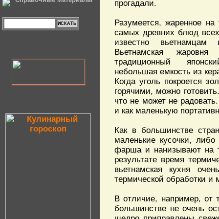
прогадали.
Разумеется, жаренное на 
самых древних блюд все
известно вьетнамцам 
Вьетнамская жаровня
традиционный японск
небольшая емкость из кера
Когда уголь покроется зо
горячими, можно готовить
что не может не радовать
и как маленькую портативн
Как в большинстве стра
маленькие кусочки, либо
фарша и нанизывают на т
результате время термич
вьетнамская кухня оче
термической обработки и 
В отличие, например, от 
большинстве не очень ост
щедро приправлены свеже