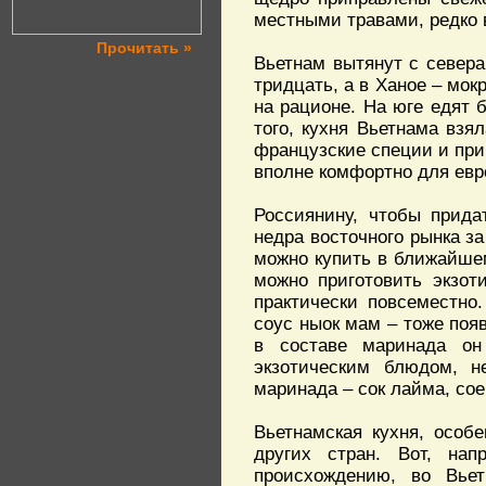
местными травами, редко
Прочитать »
Вьетнам вытянут с севера 
тридцать, а в Ханое – мок
на рационе. На юге едят 
того, кухня Вьетнама взя
французские специи и при
вполне комфортно для евр
Россиянину, чтобы прида
недра восточного рынка з
можно купить в ближайше
можно приготовить экзот
практически повсеместно
соус ныок мам – тоже появ
в составе маринада он
экзотическим блюдом, н
маринада – сок лайма, сое
Вьетнамская кухня, особ
других стран. Вот, нап
происхождению, во Вьет