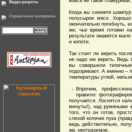
вовсе не такой гламурный.
Видео-рецепты
Когда вы снимете шампур 
Справочные материалы
полусырое мясо. Хорошо
окончательно погибнуть, и
же, чье время готовки н
результате окажется мало
и копоти.
Так стоит ли верить посл
не надо им верить. Ведь б
вы совершили типичные
подозревают. А именно – 
температуры углей, нельз
Впрочем, профессион
правило: фотографиров
получается. Лоснятся нал
минуты!), над румяными 
того, что он готов, про
слезой колечки лука (прав
ведь действительно, полу
же, неотразимое.