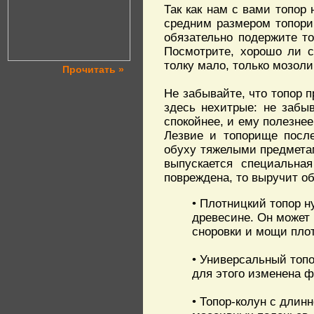
Так как нам с вами топор 
средним размером топорищ
обязательно подержите то
Посмотрите, хорошо ли с
толку мало, только мозоли
Прочитать »
Не забывайте, что топор 
здесь нехитрые: не забы
спокойнее, и ему полезнее
Лезвие и топорище после
обуху тяжелыми предмета
выпускается специальна
повреждена, то выручит о
• Плотницкий топор н
древесине. Он может 
сноровки и мощи плот
• Универсальный топо
для этого изменена ф
• Топор-колун с длин