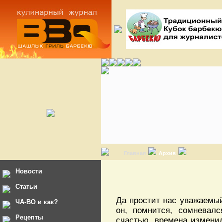
Главная
Архив
Новости
Статьи
Да простит нас уважаемый
ЧА-ВО и как?
он, помнится, сомневалс
Рецепты
счастью, времена измени