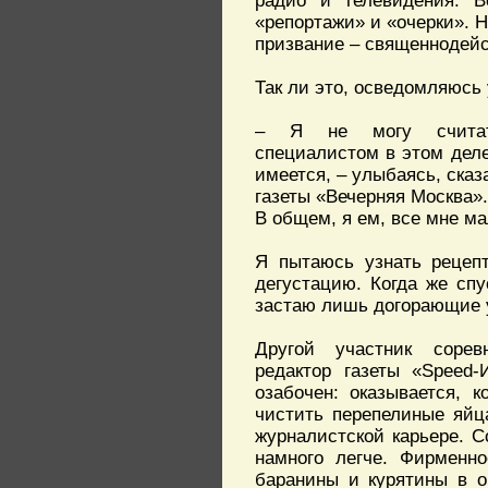
радио и телевидения. В
«репортажи» и «очерки». 
призвание – священнодейс
Так ли это, осведомляюсь 
– Я не могу счита
специалистом в этом деле
имеется, – улыбаясь, ска
газеты «Вечерняя Москва»
В общем, я ем, все мне ма
Я пытаюсь узнать рецеп
дегустацию. Когда же сп
застаю лишь догорающие уг
Другой участник сорев
редактор газеты «Speed
озабочен: оказывается, 
чистить перепелиные яйц
журналистской карьере. С
намного легче. Фирменн
баранины и курятины в о