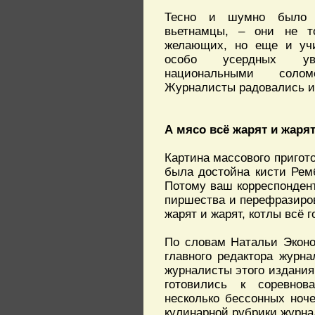
Тесно и шумно было 
вьетнамцы, – они не т
желающих, но еще и учи
особо усердных ув
национальными соло
Журналисты радовались и т
А мясо всё жарят и жаря
Картина массового пригото
была достойна кисти Рем
Потому ваш корреспондент
пиршества и перефразиров
жарят и жарят, котлы всё г
По словам Натальи Эконо
главного редактора журн
журналисты этого издания
готовились к соревнов
несколько бессонных ноче
кулинарной рубрики журна