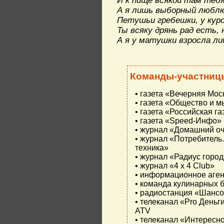
И к пище всякой там тебя
А я лишь выборный люблю 
Петушьи гребешки, у куро
Ты всяку дрянь рад есть, 
А я у матушки взросла ли
Команды-участницы
• газета «Вечерняя Мос
• газета «Общество и м
• газета «Российская га
• газета «Speed-Инфо»
• журнал «Домашний оч
• журнал «Потребитель
техника»
• журнал «Радиус горо
• журнал «4 х 4 Club»
• информационное аген
• команда кулинарных 
• радиостанция «Шанс
• телеканал «Pro Деньг
ATV
• телеканал «Интересн