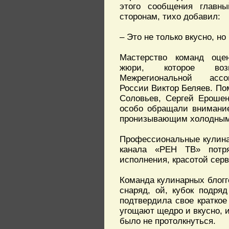
этого сообщения главн
сторонам, тихо добавил:
– Это не только вкусно, н
Мастерство команд оцен
жюри, которое возг
Межрегиональной асс
России Виктор Беляев. П
Соловьев, Сергей Ерошен
особо обращали внимание
пронизывающим холодным 
Профессиональные кулина
канала «РЕН ТВ» потря
исполнения, красотой сер
Команда кулинарных блогг
снаряд, ой, кубок подря
подтвердила свое краткое
угощают щедро и вкусно, 
было не протолкнуться.