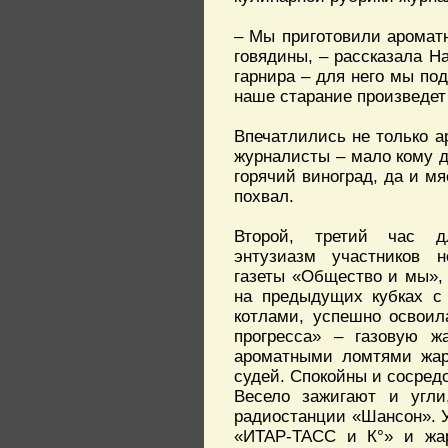
– Мы приготовили ароматн
говядины, – рассказала Н
гарнира – для него мы под
наше старание произведет
Впечатлились не только а
журналисты – мало кому 
горячий виноград, да и м
похвал.
Второй, третий час д
энтузиазм участников н
газеты «Общество и мы»,
на предыдущих кубках с
котлами, успешно освоил
прогресса» – газовую ж
ароматными ломтями жар
судей. Спокойны и сосред
Весело зажигают и угли
радиостанции «Шансон». У
«ИТАР-ТАСС и К°» и жар