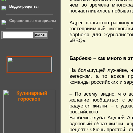
чем во времена многокра
Видео-рецепты
посчастливилось побывать
Справочные материалы
Адрес вольготно раскину
гостеприимный московск
барбекю для журналисто
«BBQ».
Барбекю – как много в э
На большущей лужайке, н
ветерком, а то вовсе п
команды российских и за
– По всему видно, что в
желание пообщаться с в
радуется жизни, – с удов
российского
Барбекю-клуба Андрей Ан
здоровый образ жизни, хо
рецепт? Очень простой: с