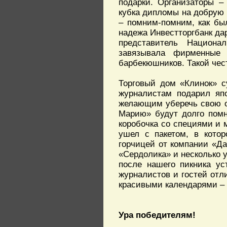
подарки. Организаторы –
кубка дипломы на добрую 
– помним-помним, как бы
надежа Инвестторгбанк да
представитель Национа
завязывала фирменные
барбекюшников. Такой чес
Торговый дом «Клинок» с
журналистам подарил япо
желающим уберечь свою о
Марию» будут долго помн
коробочка со специями и 
ушел с пакетом, в кото
горчицей от компании «Да
«Сердолика» и несколько у
после нашего пикника ус
журналистов и гостей отл
красивыми календарями – 
Ура победителям!