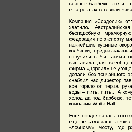
газовые барбекю-котлы – 
ее агрегатах готовили ко
Компания «Сердолик» отг
хватило. Австралийск
бесподобную мраморную
федерация по экспорту м
нежнейшие куриные окоро
колбаски, предназначенн
получились бы такими в
выставила для всеобщег
фирма «Дарсил» не угоща
делали без тончайшего а
снабдил нас директор па
все горело от перца, ру
воды – пить, пить... А ко
холод да под барбекю, то
компании White Hall.
Еще продолжалась готов
еще не развеялся, а кома
«лобному» месту, где р