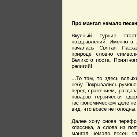
Про мангал немало песе
Вкусный турнир стар
поздравлений. Именно в э
началась Святая Пасх
природе словно символи
Великого поста. Приятно
религий!
...То там, то здесь всп
небу. Покрывались румяной
перед сражением, раздав
поваров героически сде
гастрономическом деле не 
вид, что вовсе не голодны.
Далее хочу снова перефр
классика, а слова из по
мангал немало песен сл