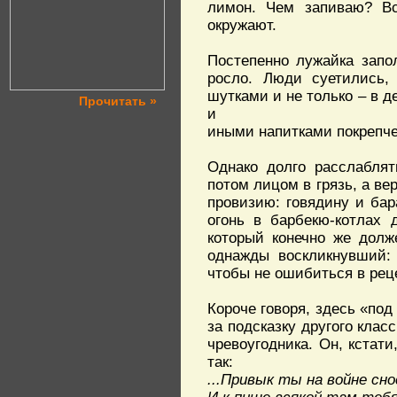
лимон. Чем запиваю? Вс
окружают.
Постепенно лужайка запо
росло. Люди суетились, 
шутками и не только – в 
Прочитать »
и
иными напитками покрепче,
Однако долго расслаблят
потом лицом в грязь, а ве
провизию: говядину и бар
огонь в барбекю-котлах 
который конечно же долж
однажды воскликнувший: 
чтобы не ошибиться в pец
Короче говоря, здесь «под
за подсказку другого кла
чревоугодника. Он, кстат
так:
...Привык ты на войне сно