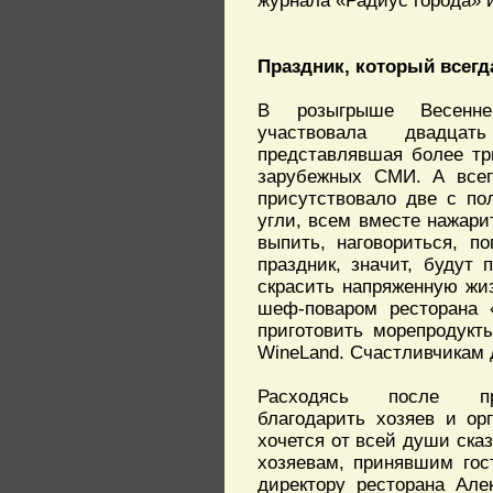
журнала «Радиус города» 
Праздник, который всег
В розыгрыше Весенне
участвовала двадца
представлявшая более тр
зарубежных СМИ. А всег
присутствовало две с по
угли, всем вместе нажари
выпить, наговориться, п
праздник, значит, будут
скрасить напряженную жи
шеф-поваром ресторана 
приготовить морепродукт
WineLand. Счастливчикам 
Расходясь после пр
благодарить хозяев и ор
хочется от всей души ска
хозяевам, принявшим гос
директору ресторана Але