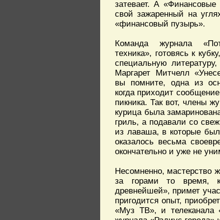
затевает. А «Финансовые
свой зажаренный на угля
«финансовый пузырь».
Команда журнала «Пот
техника», готовясь к кубку,
специальную литературу,
Маргарет Митчелл «Унес
вы помните, одна из ос
когда приходит сообщение
пикника. Так вот, члены 
курица была замаринована
гриль, а подавали со све
из лаваша, в которые был
оказалось весьма своевр
окончательно и уже не уни
Несомненно, мастерство ж
за горами то время, к
древнейшей», примет учас
пригодится опыт, приобре
«Муз ТВ», и телеканала 