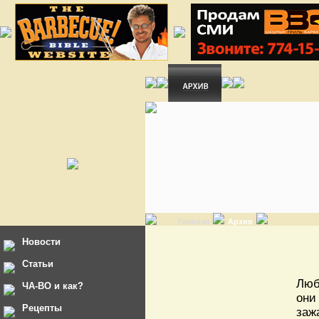
Главная
Архив
Новости
Статьи
Люб
ЧА-ВО и как?
они
Рецепты
заж