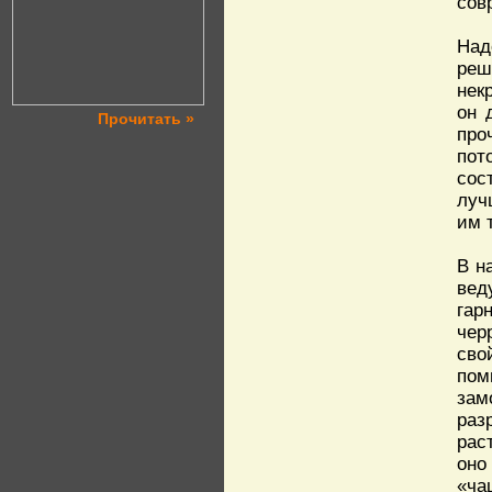
сов
Над
реш
нек
он 
Прочитать »
про
пот
сос
луч
им 
В н
вед
гар
чер
сво
пом
зам
раз
рас
оно
«ча