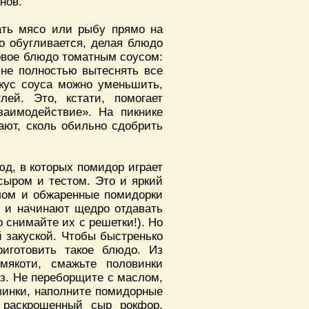
нов.
ать мясо или рыбу прямо на
о обугливается, делая блюдо
товое блюдо томатным соусом:
 не полностью вытеснять все
кус соуса можно уменьшить,
ей. Это, кстати, помогает
заимодействие». На пикнике
ают, сколь обильно сдобрить
д, в которых помидор играет
сыром и тестом. Это и яркий
лом и обжаренные помидорки
я и начинают щедро отдавать
о снимайте их с решетки!). Но
 закуской. Чтобы быстренько
риготовить такое блюдо. Из
мякоти, смажьте половинки
з. Не переборщите с маслом,
винки, наполните помидорные
 раскрошенный сыр рокфор,