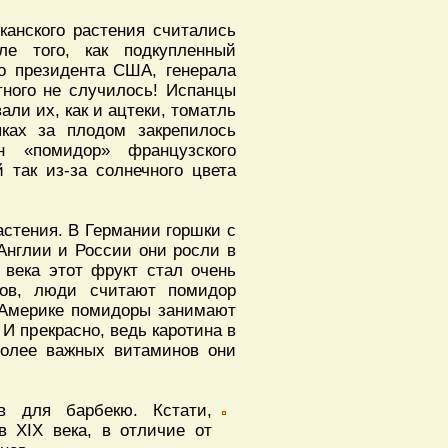
канского растения считались
е того, как подкупленный
о президента США, генерала
тного не случилось! Испанцы
али их, как и ацтеки, томатль
ыках за плодом закрепилось
н «помидор» французского
 так из-за солнечного цвета
астения. В Германии горшки с
Англии и России они росли в
 века этот фрукт стал очень
ков, люди считают помидор
й Америке помидоры занимают
 И прекрасно, ведь каротина в
более важных витаминов они
в для барбекю. Кстати,
 XIX века, в отличие от