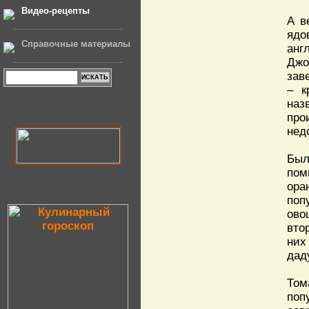
Видео-рецепты
А в
ядо
Справочные материалы
анг
Джо
зав
– к
наз
про
нед
Был
пом
ора
поп
ово
вто
них
дад
Том
поп