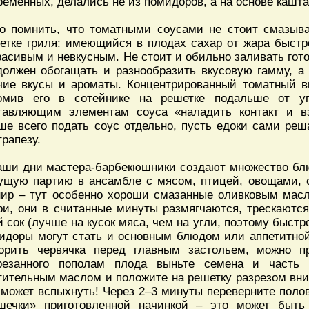
ременных, делались не из помидоров, а на основе кашта
о помнить, что томатными соусами не стоит смазыв
етке гриля: имеющийся в плодах сахар от жара быстр
расивым и невкусным. Не стоит и обильно заливать го
должен обогащать и разнообразить вкусовую гамму, а
чие вкусы и ароматы. Концентрированный томатный в
омив его в сотейнике на решетке подальше от угл
тавляющим элементам соуса «наладить контакт и в
ше всего подать соус отдельно, пусть едоки сами реш
трапезу.
аши дни мастера-барбекюшники создают множество блю
ущую партию в ансамбле с мясом, птицей, овощами, 
нир – тут особенно хороши смазанные оливковым мас
ри, они в считанные минуты размягчаются, трескаютс
й сок (лучше на кусок мяса, чем на угли, поэтому быстр
идоры могут стать и основным блюдом или аппетитной
орить червячка перед главным застольем, можно п
резанного пополам плода выньте семена и часть 
тительным маслом и положите на решетку разрезом вни
 может вспыхнуть! Через 2–3 минуты переверните поло
шечки» приготовленной начинкой – это может быть