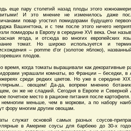
едь еще пару столетий назад плоды этого южноамери
витыми! И это мнение не изменилось даже посл
личанами повар угостил помидорами будущего первог
рджа Вашингтона, и с тем после этого ничего неприя
езли помидоры в Европу в середине XVI века. Они назыв
расная ягода, и отсюда во многих европейских яз
вание томат. Но широко используется и терми
исхождения – pomme d’or (золотое яблоко), названный
озревших плодов.
о время, когда томаты выращивали как декоративные р
идорами украшали комнаты, во Франции – беседки, в 
нжереях среди редких цветов. Но уже в середине XIX
улярным... овощем! Да-да, вопреки мнению ботани
щем, он же не сладкий. Сегодня в Европе и Северно
рое почетное место в рационе питания после картофеля.
 немногим меньше, чем в моркови, а по набору наи
ут фору многим другим овощам.
аты служат основой самых разных соусов-припра
улярные в Америке соусы для барбекю до 30-х годов