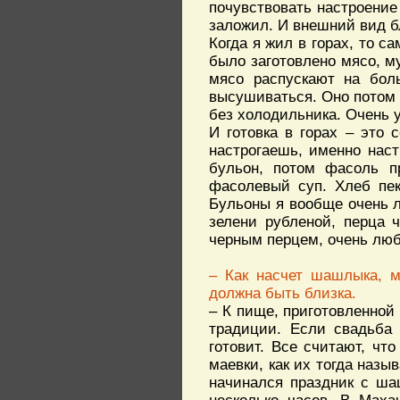
почувствовать настроение 
заложил. И внешний вид б
Когда я жил в горах, то с
было заготовлено мясо, му
мясо распускают на бол
высушиваться. Оно потом 
без холодильника. Очень уд
И готовка в горах – это 
настрогаешь, именно нас
бульон, потом фасоль пр
фасолевый суп. Хлеб пек
Бульоны я вообще очень л
зелени рубленой, перца 
черным перцем, очень люб
– Как насчет шашлыка, м
должна быть близка.
– К пище, приготовленной
традиции. Если свадьба 
готовит. Все считают, чт
маевки, как их тогда назы
начинался праздник с ша