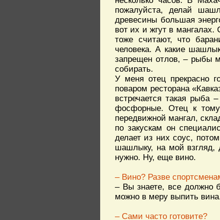
несколько часов. В Маха
пожалуйста, делай шашл
древесины большая энерго
вот их и жгут в мангалах
тоже считают, что бара
человека. А какие шашлы
запрещен отлов, – рыбы 
собирать.
У меня отец прекрасно г
поваром ресторана «Кавказ
встречается такая рыба –
фосфорные. Отец к тому
передвижной мангал, скла
по закускам он специали
делает из них соус, потом
шашлыку, на мой взгляд, 
нужно. Ну, еще вино.
– Вино? Разве спортсмена
– Вы знаете, все должно 
можно в меру выпить вина
– Сами часто готовите?