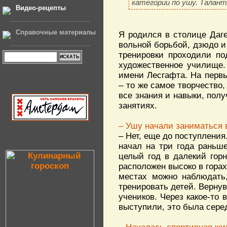
категории по ушу. Талант
Видео-рецепты
Справочные материалы
Я родился в столице Даг
вольной борьбой, дзюдо и 
тренировки проходили по
художественное училище.
имени Лесгафта. На первы
– то же самое творчество,
все знания и навыки, пол
занятиях.
– Ушу начали заниматься 
– Нет, еще до поступления
начал на три года раньше
целый год в далекий гор
расположен высоко в горах
местах можно наблюдать,
тренировать детей. Верну
учеников. Через какое-то
выступили, это была сере