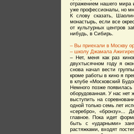
отражением нашего мира 
уже профессионалы, но мно
К слову сказать, Шаолин
монастырь, если все окре
от культурных центров заб
нибудь, в Сибирь.
– Вы приехали в Москву о
– школу Джамала Ажигире
– Нет, меня как раз кин
двухтысячном году я око
снова начал вести групп
кроме работы в кино я пре
в клубе «Московский Будок
Немного позже появилась
оборудованная. У нас нет 
выступить на соревнован
одной только семь лет ис
«серебро», «бронзу»... 
главное. Пока идет форм
быть с «ударными» зан
растяжками, входят посте