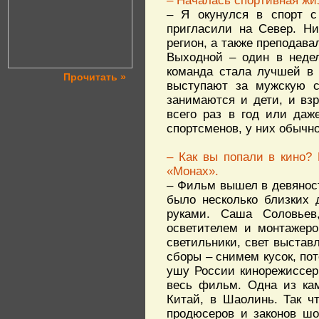
– Началась спортивная жиз
– Я окунулся в спорт с
пригласили на Север. Ни
регион, а также преподава
Выходной – один в недел
команда стала лучшей в 
Прочитать »
выступают за мужскую с
занимаются и дети, и вз
всего раз в год или даж
спортсменов, у них обычн
– Как вы попали в кино?
«Монах».
– Фильм вышел в девяност
было несколько близких 
руками. Саша Соловьев
осветителем и монтажеро
светильники, свет выстав
сборы – снимем кусок, по
ушу России кинорежиссер
весь фильм. Одна из ка
Китай, в Шаолинь. Так ч
продюсеров и законов шо