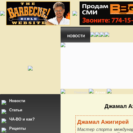
Главная
Архив
Новости
Джамал А
Статьи
ЧА-ВО и как?
Джамал Ажигирей
Рецепты
Мастер спорта междунар