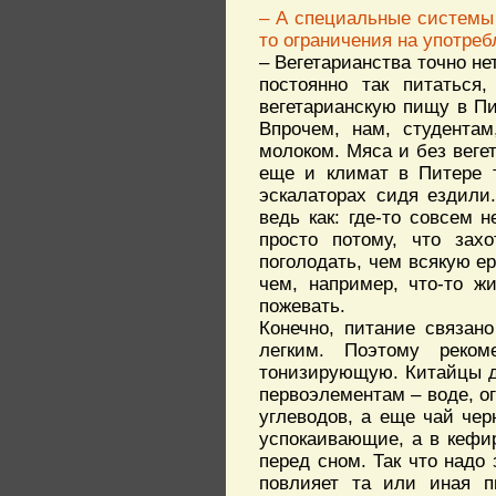
– А специальные системы
то ограничения на употреб
– Вегетарианства точно не
постоянно так питаться
вегетарианскую пищу в Пи
Впрочем, нам, студентам
молоком. Мяса и без вегет
еще и климат в Питере т
эскалаторах сидя ездили
ведь как: где-то совсем н
просто потому, что зах
поголодать, чем всякую е
чем, например, что-то ж
пожевать.
Конечно, питание связан
легким. Поэтому реком
тонизирующую. Китайцы д
первоэлементам – воде, ог
углеводов, а еще чай чер
успокаивающие, а в кефи
перед сном. Так что надо 
повлияет та или иная п