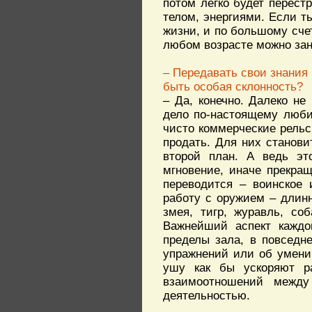
потом легко будет перест
телом, энергиями. Если т
жизни, и по большому счет
любом возрасте можно зан
– Передавать свои знания 
быть особая склонность?
– Да, конечно. Далеко не
дело по-настоящему люби
чисто коммерческие рельсы
продать. Для них станови
второй план. А ведь эт
мгновение, иначе прекращ
переводится – воинское 
работу с оружием – длинн
змея, тигр, журавль, со
Важнейший аспект каждо
пределы зала, в повседн
упражнений или об умении
ушу как бы ускоряют ра
взаимоотношений между
деятельностью.