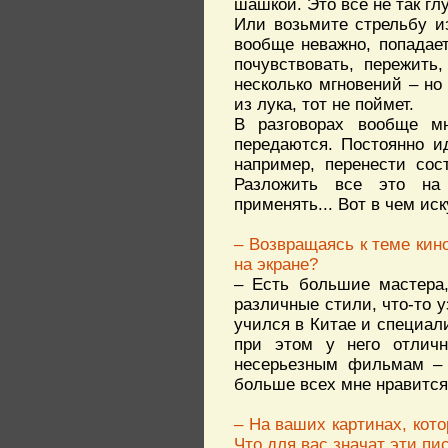
шашкой. Это все не так гл
Или возьмите стрельбу и
вообще неважно, попадает
почувствовать, пережить
несколько мгновений – но
из лука, тот не поймет.
В разговорах вообще мн
передаются. Постоянно ид
например, перенести сос
Разложить все это на д
применять... Вот в чем иск
– Возвращаясь к теме кин
на экране?
– Есть большие мастера,
различные стили, что-то у
учился в Китае и специал
при этом у него отличн
несерьезным фильмам – 
больше всех мне нравится,
– На ваших картинах, кот
Что для вас значат эти пи