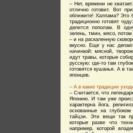
– Нет, времени не хватает
отлично готовит. Вот пр
оближите! Халпама? Это 
традиционно готовят чуду:
делится пополам. В одн
зелень, тмин, мясо, потом
– и на раскаленную сковор
вкусно. Еще у нас делаю
начинкой: мясной, творо
идут травы, которые соби
русскую: где-то там глубок
готовятся кушанья. А в та
японцев.
– А в какие традиции ухо
– Считается, что легенда
Японию. И там уже проис
характерна йога, религи
основанные на глубоком 
тайцзи. Эти вещи так п
которые разве что техни
например, которой влад