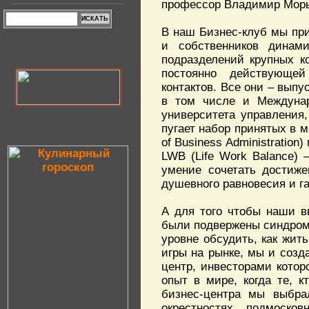
профессор Владимир Мор
В наш Бизнес-клуб мы пр
и собственников динам
подразделений крупных 
постоянно действующей
контактов. Все они – вып
в том числе и Междунар
университета управления
пугает набор принятых в 
of Business Administratio
LWB (Life Work Balance)
умение сочетать достиже
душевного равновесия и 
А для того чтобы наши в
были подвержены синдрому
уровне обсудить, как жи
игры на рынке, мы и созд
центр, инвесторами котор
опыт в мире, когда те, 
бизнес-центра мы выбра
окрестностях подмоско