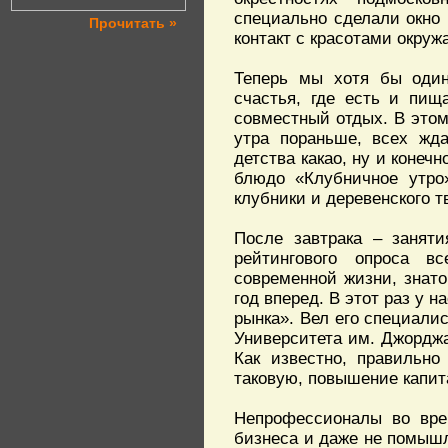
специально сделали окно 
Прочитать »
контакт с красотами окру
Теперь мы хотя бы один
счастья, где есть и пищ
совместный отдых. В этом
утра пораньше, всех жда
детства какао, ну и конеч
блюдо «Клубничное утро
клубники и деревенского т
После завтрака – заняти
рейтингового опроса в
современной жизни, знато
год вперед. В этот раз у 
рынка». Вел его специали
Университета им. Джордж
Как известно, правильно
таковую, повышение капит
Непрофессионалы во вре
бизнеса и даже не помышл