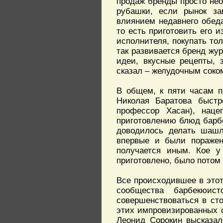
продаж бренды просто нео
рубашки, если рынок за
влиянием недавнего обеда
то есть приготовить его и
исполнителя, покупать тол
так развивается бренд жу
идеи, вкусные рецепты, 
сказал – желудочным соком
В общем, к пяти часам п
Николая Баратова быстр
профессор Хасан), нац
приготовлению блюд барб
доводилось делать шашл
впервые и были поражены
получается иным. Кое у 
приготовлено, было потом
Все происходившее в этот
сообщества барбекюис
совершенствоваться в сто
этих импровизированных со
Леонид Сорокин высказал