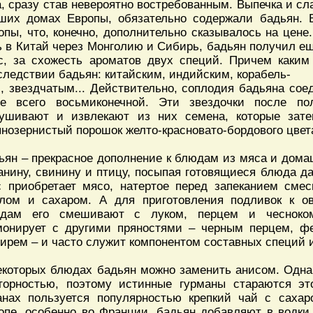
а, сразу став невероятно востребованным. Выпечка и с
ших домах Европы, обязательно содержали бадьян. 
опы, что, конечно, дополнительно сказывалось на цене.
ь в Китай через Монголию и Сибирь, бадьян получил е
с, за схожесть ароматов двух специй. Причем каким
следствии бадьян: китайским, индийским, корабель-
, звездчатым... Действительно, соплодия бадьяна сое
е всего восьмиконечной. Эти звездочки после пол
ушивают и извлекают из них семена, которые зат
пнозернистый порошок желто-красновато-бордового цвет
ьян – прекрасное дополнение к блюдам из мяса и дом
анину, свинину и птицу, посыпая готовящиеся блюда д
с приобретает мясо, натертое перед запеканием сме
лом и сахаром. А для приготовления подливок к 
дам его смешивают с луком, перцем и чесноко
монирует с другими пряностями – черным перцем, фе
ирем – и часто служит компонентом составных специй 
екоторых блюдах бадьян можно заменить анисом. Одна
торностью, поэтому истинные гурманы стараются эт
анах пользуется популярностью крепкий чай с саха
опе, особенно во Франции, бадьян добавляют в водки