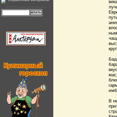
век
луч
Евр
пут
ани
впо
ным
чащ
выс
кру
Бад
бар
вку
мас
блю
гар
имб
В н
при
стр
Евр