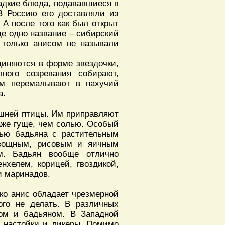
ладкие блюда, подававшиеся в
В Россию его доставляли из
 А после того как был открыт
ще одно название – сибирский
 только анисом не называли
диняются в форме звездочки,
ного созревания собирают,
ем перемалывают в пахучий
а.
ашней птицы. Им приправляют
аже гуще, чем солью. Особый
сью бадьяна с растительным
овощным, рисовым и яичным
м. Бадьян вообще отлично
нхелем, корицей, гвоздикой,
и маринадов.
ко анис обладает чрезмерной
ого не делать. В различных
ром и бадьяном. В Западной
, настойки и ликеры. Помимо