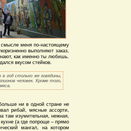
м смысле меня по-настоящему
укоризненно выполняют заказ,
знают, как именно ты любишь.
ждался вкусом стейков.
 в год столько же говядины,
лионов человек. Кроме того,
мяса.
 больше ни в одной стране не
ывал рибай, мясные ассорти,
на там изумительная, нежная,
 кухне (а где попроще – прямо
ический мангал, на котором