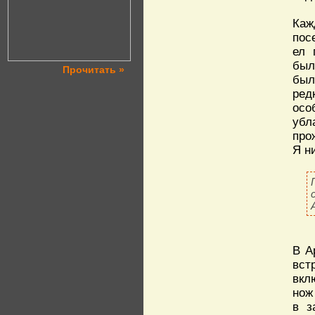
Каж
пос
ел 
был
Прочитать »
был
ред
осо
убл
про
Я н
В А
вст
вкл
нож
в з