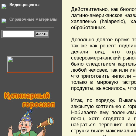
Видео-рецепты
Действительно, как биолог
латино-американское наз
Справочные материалы
халапеньо (halapenio), 
обработанных.
Довольно долгое время т
так же как рецепт подли
делали вид, что охра
североамериканский рынок
было следствием картель
любой человек, так или и
что приготовить чипотли –
только в мировую гастр
продукты, выяснилось, что
Итак, по порядку. Выкап
закрытую коптильню с гор
Набиваете яму поленьями
пекан, хотя сгодятся и
набраться терпения: про
стручки были максимально