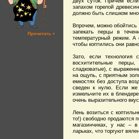
двух суток. Причем если
запахом горелой древесин
должно быть слишком мног
Впрочем, можно обойтись 
запекать перцы в тече
Прочитать »
температурный режим. А 
чтобы коптились они равн
Зато, если технология 
восхитительные перцы,
сладковатые), с выраженн
на ощупь, с приятным зол
емкостях без доступа воз
сведен к нулю. Если же 
измельчите их в блендере
очень выразительного вкус
Лень возиться с коптильн
то!) свободно продаются п
магазинчиках, у нас – в
ларьках, что торгуют вял