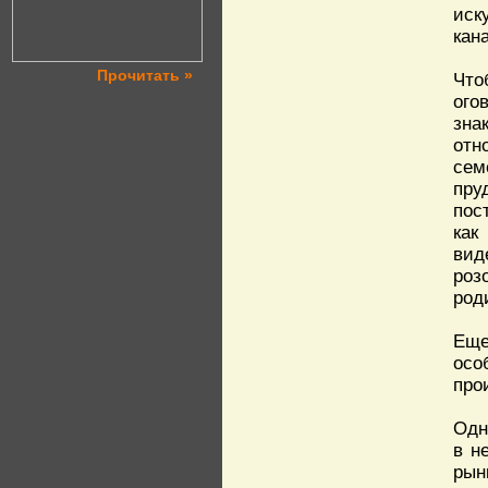
иск
кан
Прочитать »
Что
ого
зна
отн
сем
пру
пос
как
вид
роз
род
Еще
осо
про
Одн
в н
рын