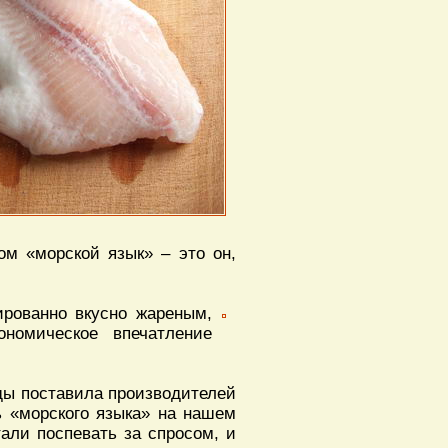
ом «морской язык» – это он,
ированно вкусно жареным,
номическое впечатление
оды поставила производителей
ь «морского языка» на нашем
тали поспевать за спросом, и