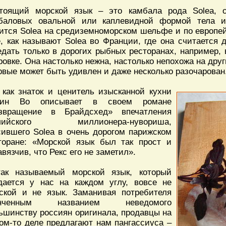
тоящий морской язык – это камбала рода Solea, 
баловых овальной или каплевидной формой тела и
ится Solea на средиземноморском шельфе и по европе
e, как называют Solea во Франции, где она считается
едать только в дорогих рыбных ресторанах, например,
ровке. Она настолько нежна, настолько непохожа на дру
рвые может быть удивлен и даже несколько разочарован
 как знаток и ценитель изысканной кухни
лин Во описывает в своем романе
звращение в Брайдсхед» впечатления
глийского миллионера-нувориша,
сившего Solea в очень дорогом парижском
торане: «Морской язык был так прост и
авязчив, что Рекс его не заметил».
ак называемый морской язык, который
дается у нас на каждом углу, вовсе не
ской и не язык. Заманивая потребителя
онченным названием неведомого
ьшинству россиян оригинала, продавцы на
ом-то деле предлагают нам пангассиуса –