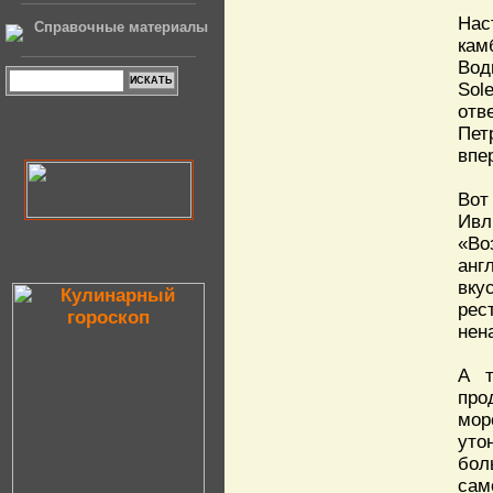
Нас
Справочные материалы
кам
Вод
Sol
отв
Пет
впе
Вот
Ив
«Во
ан
вку
рес
нен
А т
про
мор
ут
бол
сам