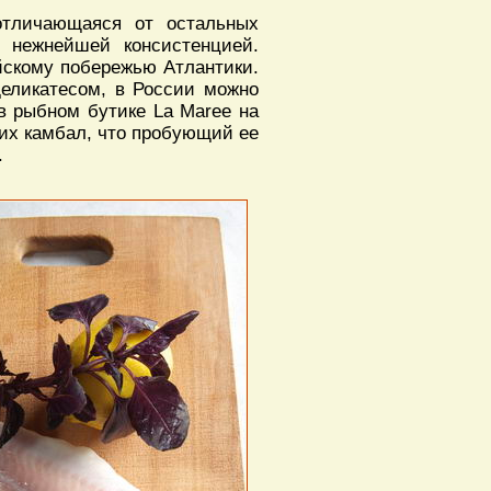
отличающаяся от остальных
 нежнейшей консистенцией.
йскому побережью Атлантики.
 деликатесом, в России можно
 в рыбном бутике La Maree на
гих камбал, что пробующий ее
.