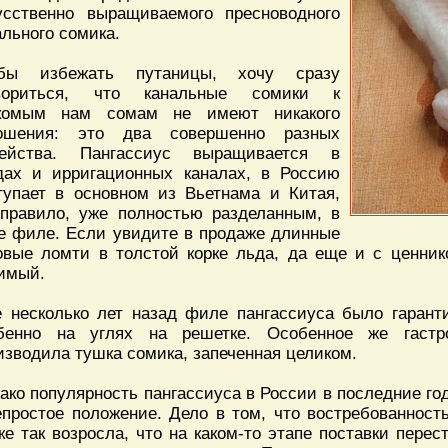
усственно выращиваемого пресноводного
ального сомика.
бы избежать путаницы, хочу сразу
вориться, что канальные сомики к
комым нам сомам не имеют никакого
ошения: это два совершенно разных
ейства. Пангассиус выращивается в
дах и ирригационных каналах, в Россию
тупает в основном из Вьетнама и Китая,
 правило, уже полностью разделанным, в
е филе. Если увидите в продаже длинные
овые ломти в толстой корке льда, да еще и с ценник
имый.
 несколько лет назад филе пангассиуса было гарант
бенно на углях на решетке. Особенное же гастро
изводила тушка сомика, запеченная целиком.
ако популярность пангассиуса в России в последние г
епростое положение. Дело в том, что востребованност
ке так возросла, что на каком-то этапе поставки перес